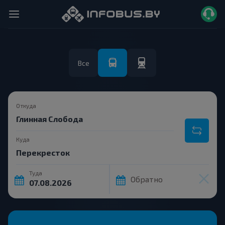
Все
Откуда
Куда
Туда
Обратно