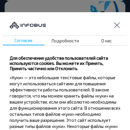
Хотите
путешествовать
Согласие
Подробности
О нас
дешевле?
Для обеспечения удобства пользователей сайта
используются cookies. Вы можете их Принять,
Не пропусти специальные акции, скидки и
Принять частично или Отклонить
другие интересные предложения INFOBUS.
Подпишись на получение новостей и
«Куки» — это небольшие текстовые файлы, которые
путешествуй с нами дешевле!
могут использоваться сайтами для повышения
эффективности работы пользователей. В законе
говорится, что мы можем хранить файлы «куки» на
вашем устройстве, если они абсолютно необходимы
для функционирования этого сайта. В отношении всех
остальных типов файлов «куки» необходимо
Подписаться
получить ваше разрешение. Этот сайт использует
разные типы файлов «куки». Некоторые файлы «куки»