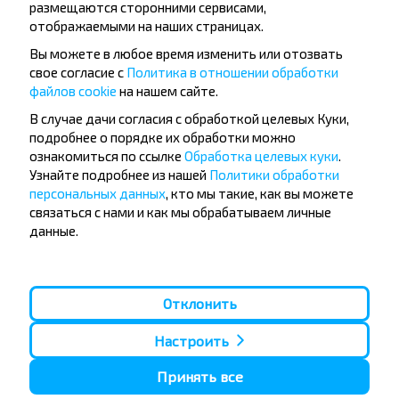
размещаются сторонними сервисами,
Вопрос - Ответ
отображаемыми на наших страницах.
Вы можете в любое время изменить или отозвать
свое согласие с
Политика в отношении обработки
файлов cookie
на нашем сайте.
Как купить билеты на автобус
В случае дачи согласия с обработкой целевых Куки,
Глинная Слобода-Перекресток?
подробнее о порядке их обработки можно
ознакомиться по ссылке
Обработка целевых куки
.
Узнайте подробнее из нашей
Политики обработки
персональных данных
, кто мы такие, как вы можете
связаться с нами и как мы обрабатываем личные
данные.
Есть ли ограничения на поездки по
маршруту Глинная Слобода-
Перекресток?
Отклонить
Настроить
Принять все
Когда лучше всего искать билет