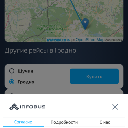
OpenStreetMap
| ©
contributors
Другие рейсы в Гродно
Щучин
Купить
Гродно
Брест
Купить
Гродно
Согласие
Подробности
О нас
Минск