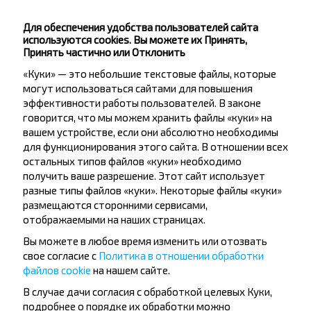
Купить
Гродно
Для обеспечения удобства пользователей сайта
используются cookies. Вы можете их Принять,
Принять частично или Отклонить
Волковыск
Купить
«Куки» — это небольшие текстовые файлы, которые
Гродно
могут использоваться сайтами для повышения
эффективности работы пользователей. В законе
Популярные направления из города
говорится, что мы можем хранить файлы «куки» на
Кобыловка Пов
вашем устройстве, если они абсолютно необходимы
для функционирования этого сайта. В отношении всех
остальных типов файлов «куки» необходимо
получить ваше разрешение. Этот сайт использует
Кобыловка Пов
разные типы файлов «куки». Некоторые файлы «куки»
Купить
размещаются сторонними сервисами,
Щучин
отображаемыми на наших страницах.
Вы можете в любое время изменить или отозвать
Кобыловка Пов
свое согласие с
Политика в отношении обработки
Купить
файлов cookie
на нашем сайте.
Брест
В случае дачи согласия с обработкой целевых Куки,
подробнее о порядке их обработки можно