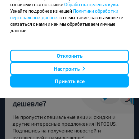
Кобыловка Пов
ознакомиться по ссылке
Обработка целевых куки
.
Купить
Узнайте подробнее из нашей
Политики обработки
Скидель
персональных данных
, кто мы такие, как вы можете
связаться с нами и как мы обрабатываем личные
Кобыловка Пов
данные.
Купить
Варшава
Отклонить
Настроить
Принять все
Хотите
путешествовать
дешевле?
Не пропусти специальные акции, скидки и
другие интересные предложения INFOBUS.
Подпишись на получение новостей и
путешествуй с нами дешевле!