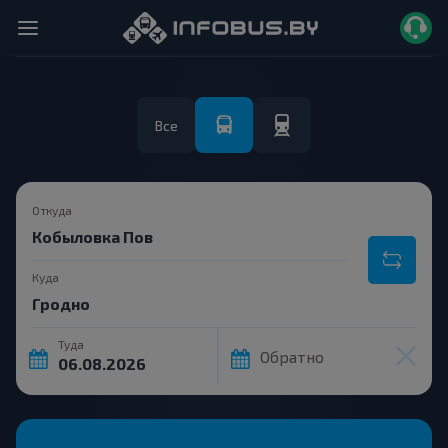
Все
Откуда
Куда
Туда
Обратно