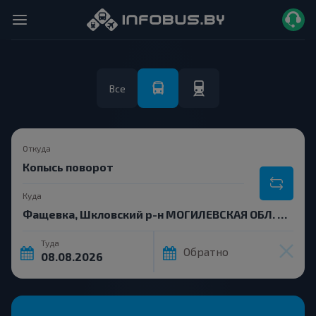
Все
Откуда
Куда
Туда
Обратно