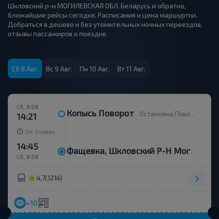
Шкловский р-н МОГИЛЕВСКАЯ ОБЛ. Беларусь и обратно,
ближайшие рейсы сегодня. Расписания и цена маршуртки.
Добраться в дешево и без утомительных ночных переездов,
отзывы пассажиров о поездке.
Сб 8 Авг.
Вс 9 Авг.
Пн 10 Авг.
Вт 11 Авг.
Сб, 8.08
Копысь Поворот
Остановка Поворот на Копысь
14:21
ч
мин
0
24
14:45
Фащевка, Шкловский Р-Н Могилевская Обл. Беларусь
Сб, 8.08
4,7
(1214)
+10