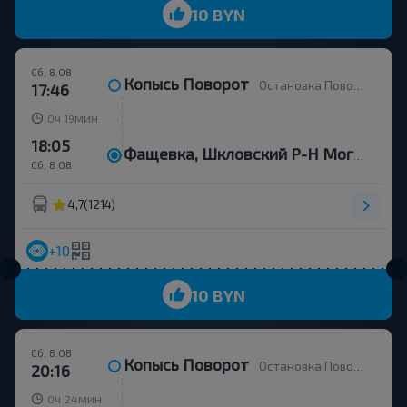
10 BYN
Сб, 8.08
Копысь Поворот
Остановка Поворот на Копысь
17:46
ч
мин
0
19
18:05
Фащевка, Шкловский Р-Н Могилевская Обл. Беларусь
Сб, 8.08
4,7
(1214)
+10
10 BYN
Сб, 8.08
Копысь Поворот
Остановка Поворот на Копысь
20:16
ч
мин
0
24