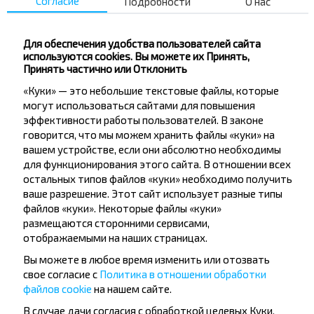
Согласие
Подробности
О нас
Купить
Боброво, Лепельский р-н ВИТЕБСКАЯ ОБЛ.
Для обеспечения удобства пользователей сайта
Копысь поворот
используются cookies. Вы можете их Принять,
Купить
Принять частично или Отклонить
Дуброво
«Куки» — это небольшие текстовые файлы, которые
могут использоваться сайтами для повышения
эффективности работы пользователей. В законе
говорится, что мы можем хранить файлы «куки» на
вашем устройстве, если они абсолютно необходимы
для функционирования этого сайта. В отношении всех
Хотите
остальных типов файлов «куки» необходимо получить
путешествовать
ваше разрешение. Этот сайт использует разные типы
файлов «куки». Некоторые файлы «куки»
дешевле?
размещаются сторонними сервисами,
отображаемыми на наших страницах.
Не пропусти специальные акции, скидки и
Вы можете в любое время изменить или отозвать
другие интересные предложения INFOBUS.
свое согласие с
Политика в отношении обработки
Подпишись на получение новостей и
файлов cookie
на нашем сайте.
путешествуй с нами дешевле!
В случае дачи согласия с обработкой целевых Куки,