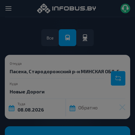
Все
Откуда
Куда
Туда
Обратно