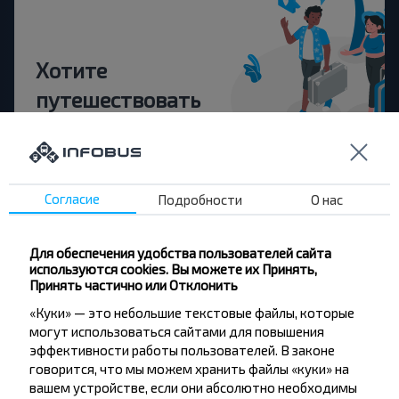
Хотите
путешествовать
дешевле?
Не пропусти специальные акции, скидки и
другие интересные предложения INFOBUS.
Согласие
Подробности
О нас
Подпишись на получение новостей и
путешествуй с нами дешевле!
Для обеспечения удобства пользователей сайта
используются cookies. Вы можете их Принять,
Принять частично или Отклонить
«Куки» — это небольшие текстовые файлы, которые
Подписаться
могут использоваться сайтами для повышения
эффективности работы пользователей. В законе
говорится, что мы можем хранить файлы «куки» на
вашем устройстве, если они абсолютно необходимы
Вопрос - Ответ