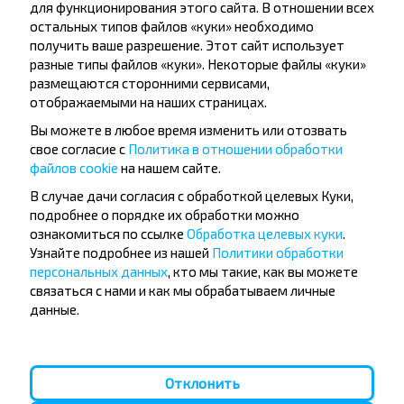
для функционирования этого сайта. В отношении всех
остальных типов файлов «куки» необходимо
получить ваше разрешение. Этот сайт использует
разные типы файлов «куки». Некоторые файлы «куки»
размещаются сторонними сервисами,
Как забронировать билеты на
отображаемыми на наших страницах.
автобус Пасека, Стародорожский р-н
Вы можете в любое время изменить или отозвать
МИНСКАЯ ОБЛ. Беларусь-Новые
свое согласие с
Политика в отношении обработки
Дороги?
файлов cookie
на нашем сайте.
В случае дачи согласия с обработкой целевых Куки,
подробнее о порядке их обработки можно
ознакомиться по ссылке
Обработка целевых куки
.
Узнайте подробнее из нашей
Политики обработки
Есть ли ограничения на поездки по
персональных данных
, кто мы такие, как вы можете
направлению Пасека,
связаться с нами и как мы обрабатываем личные
Стародорожский р-н МИНСКАЯ ОБЛ.
данные.
Беларусь-Новые Дороги?
Отклонить