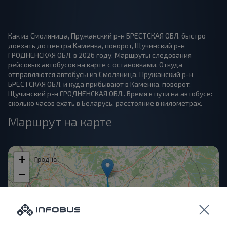
Как из Смоляница, Пружанский р-н БРЕСТСКАЯ ОБЛ. быстро
доехать до центра Каменка, поворот, Щучинский р-н
ГРОДНЕНСКАЯ ОБЛ. в 2026 году. Маршруты следования
рейсовых автобусов на карте с остановками. Откуда
отправляются автобусы из Смоляница, Пружанский р-н
БРЕСТСКАЯ ОБЛ. и куда прибывают в Каменка, поворот,
Щучинский р-н ГРОДНЕНСКАЯ ОБЛ.. Время в пути на автобусе:
сколько часов ехать в Беларусь, расстояние в километрах.
Маршрут на карте
+
−