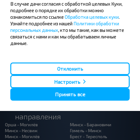
Не пропусти специальные акции, скидки и
В случае дачи согласия с обработкой целевых Куки,
другие интересные предложения INFOBUS.
подробнее о порядке их обработки можно
Подпишись на получение новостей и
ознакомиться по ссылке
Обработка целевых куки
.
путешествуй с нами дешевле!
Узнайте подробнее из нашей
Политики обработки
персональных данных
, кто мы такие, как вы можете
связаться с нами и как мы обрабатываем личные
данные.
Подписаться
Отклонить
Настроить
Принять все
Популярные автобусные
направления
Орша - Могилёв
Минск - Барановичи
Минск - Несвиж
Гомель - Минск
Минск - Могилёв
Брест - Тересполь