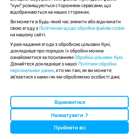
Любанский р-н МИНСКАЯ ОБЛ.
"кукі" розміщуються сторонніми сервісами, що
Беларусь?
відображаються на наших сторінках.
Ви можете в будь-який час змінити або відкликати
свою згоду з
Політикою щодо обробки файлів cookie
на нашому сайті.
У разі надання згоди з обробкою цільових Кукі,
Є чи існують обмеження на поїздки
докладніше про порядок їх обробки можна
за маршрутом Жабин-1, Солигорский
ознайомитися за посиланням
Обробка цільових Кукі
.
р-н МИНСКАЯ ОБЛ.-Речень-1,
Дізнайтеся докладніше з нашої
Політики обробки
Реченский с/с Любанский р-н
персональних даних
, хто ми такі, як ви можете
зв'язатися з нами і як ми обробляємо особисті дані.
МИНСКАЯ ОБЛ. Беларусь?
Відмовитися
За скільки часу до виїзду шукати
Налаштувати
квитки Жабин-1, Солигорский р-н
Прийняти всі
МИНСКАЯ ОБЛ.-Речень-1, Реченский с/
с Любанский р-н МИНСКАЯ ОБЛ.