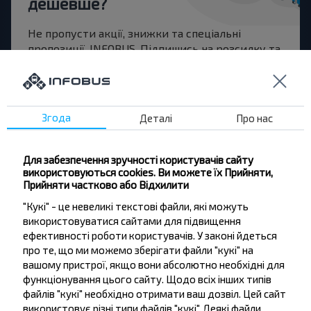
дешевше?
Не пропусти акції, знижки та спеціальні
пропозиції, INFOBUS. Підпишись на розсилку та
подорожуй з нами дешевше!
Згода
Деталі
Про нас
Підписатися
Для забезпечення зручності користувачів сайту
використовуються cookies. Ви можете їх Прийняти,
Прийняти частково або Відхилити
Питання - відповідь
"Кукі" - це невеликі текстові файли, які можуть
використовуватися сайтами для підвищення
ефективності роботи користувачів. У законі йдеться
про те, що ми можемо зберігати файли "кукі" на
Як можна придбати квиток на рейс
вашому пристрої, якщо вони абсолютно необхідні для
функціонування цього сайту. Щодо всіх інших типів
Жабин-1, Солигорский р-н МИНСКАЯ
файлів "кукі" необхідно отримати ваш дозвіл. Цей сайт
ОБЛ.-Речень-1, Реченский с/с
використовує різні типи файлів "кукі". Деякі файли