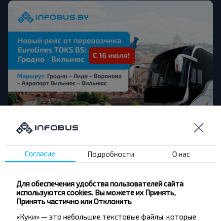
Новый рейс Гродно-Лида-Вороново-
Согласие
Подробности
О нас
Аэропорт Вильнюс-Вильнюс доступен с
16.07
Хорошие новости для пассажиров, которые часто
Для обеспечения удобства пользователей сайта
совершают поездки между Беларусью и Литвой! С
используются cookies. Вы можете их Принять,
16 июля 2025 года на платформе INFOBUS.BY
Принять частично или Отклонить
доступен новый регулярный рейс по маршруту
«Куки» — это небольшие текстовые файлы, которые
Гродно — Лида — Вороново — Аэропорт Вильнюс