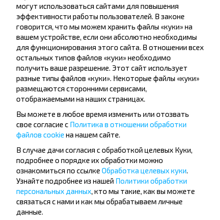
могут использоваться сайтами для повышения
— Вильнюс от перевозчика Business Class Eurolines.
эффективности работы пользователей. В законе
Данный автобус — удобный транспорт для
путешественников, которые вылетают из
говорится, что мы можем хранить файлы «куки» на
Вильнюсского аэропорта, а также для всех, кто
вашем устройстве, если они абсолютно необходимы
едет в сам город по делам, на отдых, к друзьям
для функционирования этого сайта. В отношении всех
или по шенгенской визе.
остальных типов файлов «куки» необходимо
получить ваше разрешение. Этот сайт использует
разные типы файлов «куки». Некоторые файлы «куки»
2025-07-16
3959
0
размещаются сторонними сервисами,
отображаемыми на наших страницах.
Вы можете в любое время изменить или отозвать
свое согласие с
Политика в отношении обработки
файлов cookie
на нашем сайте.
В случае дачи согласия с обработкой целевых Куки,
подробнее о порядке их обработки можно
ознакомиться по ссылке
Обработка целевых куки
.
Узнайте подробнее из нашей
Политики обработки
персональных данных
, кто мы такие, как вы можете
связаться с нами и как мы обрабатываем личные
данные.