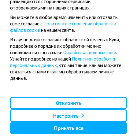
размещаются сторонними сервисами,
предложением и путешествуйте с комфортом!
отображаемыми на наших страницах.
Вы можете в любое время изменить или отозвать
2025-11-18
4024
0
свое согласие с
Политика в отношении обработки
файлов cookie
на нашем сайте.
В случае дачи согласия с обработкой целевых Куки,
подробнее о порядке их обработки можно
ознакомиться по ссылке
Обработка целевых куки
.
Узнайте подробнее из нашей
Политики обработки
персональных данных
, кто мы такие, как вы можете
связаться с нами и как мы обрабатываем личные
данные.
Отклонить
Настроить
Как одеваться и что брать в дорогу осенью:
Принять все
чек-лист для автобусного