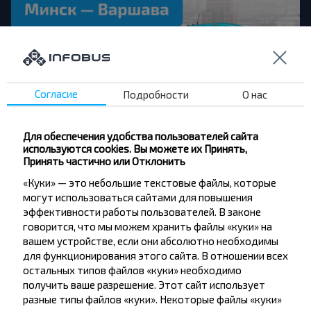
Согласие
Подробности
О нас
Для обеспечения удобства пользователей сайта
используются cookies. Вы можете их Принять,
Скидка на рейс Минск - Варшава от BS БК
Принять частично или Отклонить
Горизонт! Только с 12.11.2025 до 31.12.2025 —
-20%
«Куки» — это небольшие текстовые файлы, которые
могут использоваться сайтами для повышения
Планируете поездку из Беларуси в Польшу? У нас
эффективности работы пользователей. В законе
отличные новости! BS БК Горизонт (УНП 100325912)
говорится, что мы можем хранить файлы «куки» на
предлагает специальную цену на утренний рейс
вашем устройстве, если они абсолютно необходимы
Минск — Варшава (отправление в 4:00). Теперь
для функционирования этого сайта. В отношении всех
билет стоит всего 105 BYN вместо обычных 125
BYN! Акция продлится с 12 ноября по 31 декабря
остальных типов файлов «куки» необходимо
2025 года. А еще, при покупке билета через сайт
получить ваше разрешение. Этот сайт использует
INFOBUS.BY, вы получите скидку 5% по промокоду
разные типы файлов «куки». Некоторые файлы «куки»
HORIZONT! Воспользуйтесь выгодным