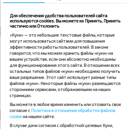
Антоновка
Красулино
Для обеспечения удобства пользователей сайта
используются cookies. Вы можете их Принять, Принять
Все автовокзалы Антоновка
частично или Отклонить
«Куки» — это небольшие текстовые файлы, которые
могут использоваться сайтами для повышения
Погода
эффективности работы пользователей. В законе
говорится, что мы можем хранить файлы «куки» на
07
08
09
вашем устройстве, если они абсолютно необходимы
+17°C
+17°C
+16°C
для функционирования этого сайта. В отношении всех
Вечер
Утро
остальных типов файлов «куки» необходимо получить
ваше разрешение. Этот сайт использует разные типы
+20°C
+20°C
файлов «куки». Некоторые файлы «куки» размещаются
День
сторонними сервисами, отображаемыми на наших
+14°C
+15°C
страницах.
Вечер
Вы можете в любое время изменить или отозвать свое
согласие с
Политика в отношении обработки файлов
cookie
на нашем сайте.
Хотите путешествовать дешевле?
В случае дачи согласия с обработкой целевых Куки,