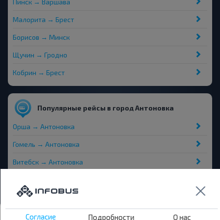
Пинск → Варшава
Малорита → Брест
Борисов → Минск
Щучин → Гродно
Кобрин → Брест
Популярные рейсы в город Антоновка
Орша → Антоновка
Гомель → Антоновка
Витебск → Антоновка
Могилёв → Антоновка
Автовокзалы и остановки
Согласие
Подробности
О нас