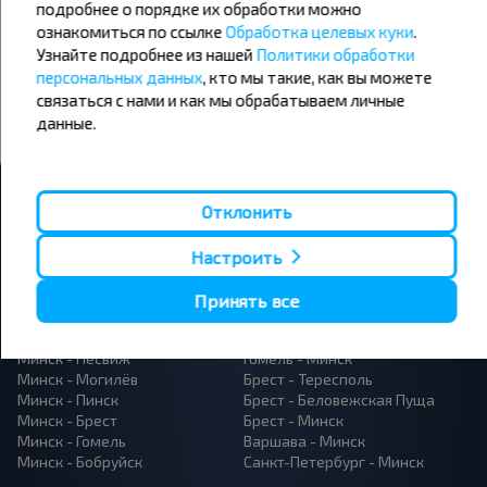
подробнее о порядке их обработки можно
Не пропусти специальные акции, скидки и другие интересные
предложения INFOBUS. Подпишись на получение новостей и
ознакомиться по ссылке
Обработка целевых куки
.
путешествуй с нами дешевле!
Узнайте подробнее из нашей
Политики обработки
персональных данных
, кто мы такие, как вы можете
связаться с нами и как мы обрабатываем личные
данные.
Подписаться
Отклонить
Настроить
Популярные автобусные
Принять все
направления
Орша - Могилёв
Минск - Барановичи
Минск - Несвиж
Гомель - Минск
Минск - Могилёв
Брест - Тересполь
Минск - Пинск
Брест - Беловежская Пуща
Минск - Брест
Брест - Минск
Минск - Гомель
Варшава - Минск
Минск - Бобруйск
Санкт-Петербург - Минск