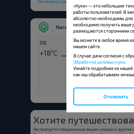
Остановка транспорта
«Куки» — это небольшие те
работы пользователей. В зак
абсолютно необходимы для ф
необходимо получить ваше р
Погода
размещаются сторонними се
Вы можете в любое время из
08
09
нашем сайте.
+18°C
+17°C
Вечер
Ут
В случае дачи согласия с о
Обработка целевых куки
.
+24°C
Узнайте подробнее из нашей
Де
как мы обрабатываем личные
+18°C
Ве
Отклонить
Хотите путешествова
Не пропусти специальные акции, скидки и другие