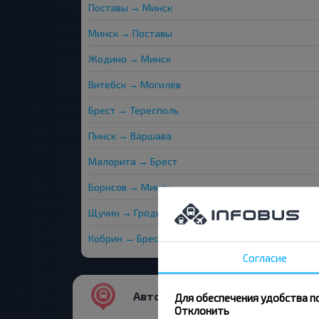
Поставы → Минск
Минск → Поставы
Жодино → Минск
Витебск → Могилёв
Брест → Тересполь
Пинск → Варшава
Малорита → Брест
Борисов → Минск
Щучин → Гродно
Кобрин → Брест
Согласие
Автовокзалы и остановки
Для обеспечения удобства п
Отклонить