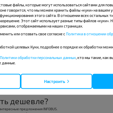
кстовые файлы, которые могут использоваться сайтами для по
оне говорится, что мы можем хранить файлы «куки» на вашем у
ункционирования этого сайта. В отношении всех остальных ти
азрешение. Этот сайт использует разные типы файлов «куки». 
рвисами, отображаемыми на наших страницах.
менить или отозвать свое согласие с
Политика в отношении обр
10
11
12
+20°C
+20°C
+1
ро
Утро
Утро
бработкой целевых Куки, подробнее о порядке их обработки мож
+27°C
+23°C
+1
Политики обработки персональных данных
, кто мы такие, как 
нь
День
День
 данные.
+21°C
+21°C
+1
чер
Вечер
Вечер
Настроить
ть дешевле?
 интересные предложения INFOBUS.