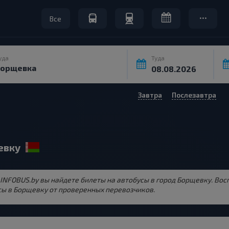
Все
уда
Туда
Завтра
Послезавтра
евку
е INFOBUS.by вы найдете билеты на автобусы в город Борщевку. Во
ы в Борщевку от проверенных перевозчиков.