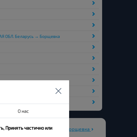
АЯ ОБЛ. Беларусь → Борщевка
О нас
ь, Принять частично или
Все автовокзалы Борщевка