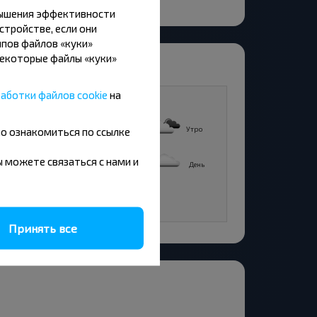
вышения эффективности
стройстве, если они
пов файлов «куки»
Некоторые файлы «куки»
аботки файлов cookie
на
13
5°C
+15°C
Утро
Утро
но ознакомиться по ссылке
8°C
+22°C
вы можете связаться с нами и
День
День
4°C
Вечер
Принять все