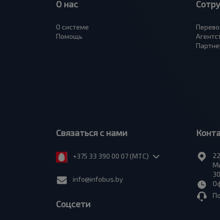
О нас
Сотр
О системе
Перево
Помощь
Агентс
Партне
Связаться с нами
Конт
22
+375 33 390 00 07 (МТС)
Ми
30
info@infobus.by
Оф
П
Соцсети