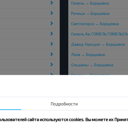
Гомель → Борщевка
Речица → Борщевка
Светлогорск → Борщевка
Гомель Ав, ГОМЕЛЬ ГОМЕЛЬСК
Давид-Городок → Борщевка
Лоев → Борщевка
Ольшаны → Борщевка
Столин → Борщевка
Мозырь → Борщевка
Паричи → Борщевка
Подробности
ользователей сайта используются cookies. Вы можете их Принят