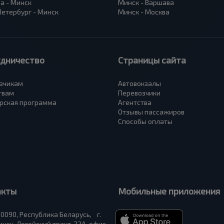
а - Минск
Минск - Варшава
Петербург - Минск
Минск - Москва
удничество
Страницы сайта
зчикам
Автовокзалы
твам
Перевозчики
рская программа
Агентства
Отзывы пассажиров
Способы оплаты
акты
Мобильные приложения
0090, Республика Беларусь, г.
нск, Логойский тракт, 22А, офис