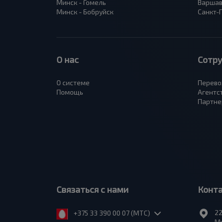
Минск - Гомель
Варшав
Минск - Бобруйск
Санкт-
О нас
Сотр
О системе
Перево
Помощь
Агентс
Партне
Связаться с нами
Конт
22
+375 33 390 00 07 (МТС)
Ми