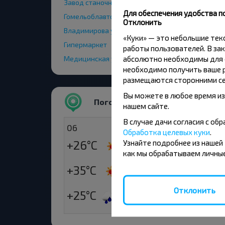
Завод станочных узлов ООТ
Для обеспечения удобства п
Гомельоблавтотранс
Отклонить
Владимирова ул ООТ
«Куки» — это небольшие те
Гипермаркет
работы пользователей. В зак
абсолютно необходимы для ф
Медицинская ул.
необходимо получить ваше р
размещаются сторонними се
Вы можете в любое время из
Погода
нашем сайте.
В случае дачи согласия с о
06
07
Обработка целевых куки
.
+26°C
+28°C
Узнайте подробнее из нашей
Утро
как мы обрабатываем личные
+35°C
+22°C
День
Отклонить
+25°C
+18°C
Вечер