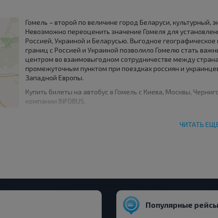
Гомель – второй по величине город Беларуси, культурный, 
Невозможно переоценить значение Гомеля для установлен
Россией, Украиной и Беларусью. Выгодное географическое
границ с Россией и Украиной позволило Гомелю стать важ
центром во взаимовыгодном сотрудничестве между странами
промежуточным пунктом при поездках россиян и украинцев 
Западной Европы.
Купить билеты на автобус в Гомель с Киева, Москвы, Черни
компании INFOBUS.
Гомель сказочно красив! Под раскидистой тенью вековых де
на берегах полноводного Сожа, плавно несущего свои воды
ЧИТАТЬ ЕЩ
древних городов Беларуси и всей Европы.
Гомель – владелец богатой истории, уходящей корнями в 
благоприятному климату, густым лесам, скрывающим от н
Беларуси, где находится Гомель, отлично подходила для ж
что люди жили здесь еще сто тысяч лет назад, были найде
археологических раскопках почти в самом центре Гомеля 
рукой человека. Возраст находки составляет более 12 000 л
всей Европе.
Популярные рейсы
Официальной датой основания города считается 1142 год, 