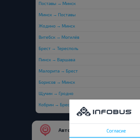
Поставы → Минск
Минск → Поставы
Жодино → Минск
Витебск → Могилёв
Брест → Тересполь
Пинск → Варшава
Малорита → Брест
Борисов → Минск
Щучин → Гродно
Кобрин → Брест
Автовокзалы и остановки
Согласие