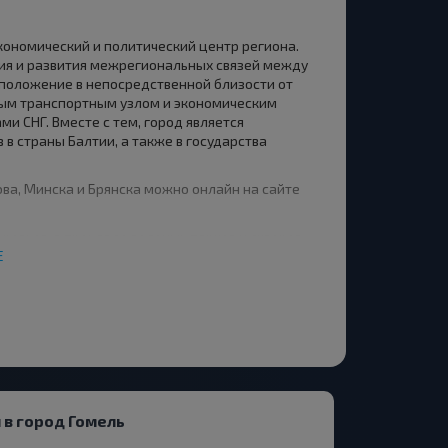
экономический и политический центр региона.
ия и развития межрегиональных связей между
 положение в непосредственной близости от
ным транспортным узлом и экономическим
 СНГ. Вместе с тем, город является
в страны Балтии, а также в государства
гова, Минска и Брянска можно онлайн на сайте
ревьев, в прохладе зеленых парков и скверов,
 в величавый Днепр, лежит один из самых
Е
тысячелетнюю глубокую старину. Благодаря
епогоды и обилию живности, территория южной
изни первобытных людей. Свидетельства о том,
ны именно под Гомелем! Не так давно при
была обнаружена кость носорога, обработанная
ет, и на сегодняшний день аналогов ей нет во
 в город Гомель
когда Гомель был впервые упомянут в