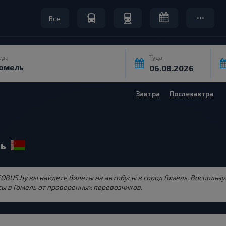
Все
уда
Туда
Завтра
Послезавтра
ль
NFOBUS.by вы найдете билеты на автобусы в город Гомель. Восполь
ы в Гомель от проверенных перевозчиков.