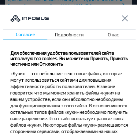
Козики, Ивацевичский р-н БРЕСТСКАЯ ОБЛ.
Краглевичи → Козики, Ивацевичский р-н БРЕСТСКАЯ ОБЛ.
Минск → Козики, Ивацевичский р-н БРЕСТСКАЯ ОБЛ.
Согласие
Подробности
О нас
Подороск → Козики, Ивацевичский р-н БРЕСТСКАЯ ОБЛ.
Коссово → Козики, Ивацевичский р-н БРЕСТСКАЯ ОБЛ.
Для обеспечения удобства пользователей сайта
используются cookies. Вы можете их Принять, Принять
частично или Отклонить
Автовокзалы и остановки
«Куки» — это небольшие текстовые файлы, которые
могут использоваться сайтами для повышения
Автобусная остановка
эффективности работы пользователей. В законе
Все автовокзалы Козики, Ивацевичский р-н
говорится, что мы можем хранить файлы «куки» на
БРЕСТСКАЯ ОБЛ.
вашем устройстве, если они абсолютно необходимы
для функционирования этого сайта. В отношении всех
остальных типов файлов «куки» необходимо получить
Погода
ваше разрешение. Этот сайт использует разные типы
файлов «куки». Некоторые файлы «куки» размещаются
сторонними сервисами, отображаемыми на наших
06
07
08