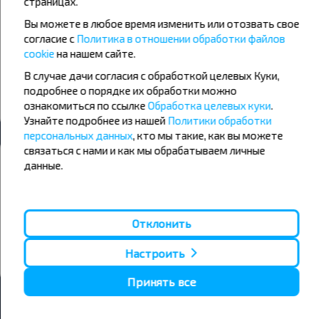
страницах.
+26°C
+20°C
+17°C
Утро
Утро
Вы можете в любое время изменить или отозвать свое
согласие с
Политика в отношении обработки файлов
+34°C
+22°C
+21°C
cookie
на нашем сайте.
День
День
В случае дачи согласия с обработкой целевых Куки,
+23°C
+18°C
+16°C
подробнее о порядке их обработки можно
Вечер
Вечер
ознакомиться по ссылке
Обработка целевых куки
.
Узнайте подробнее из нашей
Политики обработки
персональных данных
, кто мы такие, как вы можете
связаться с нами и как мы обрабатываем личные
Хотите путешествовать дешевле?
данные.
Не пропусти специальные акции, скидки и другие интересные
предложения INFOBUS. Подпишись на получение новостей и
путешествуй с нами дешевле!
Отклонить
Настроить
Подписаться
Принять все