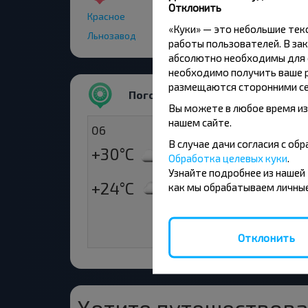
Отклонить
Красное
«Куки» — это небольшие те
Льнозавод
работы пользователей. В зак
абсолютно необходимы для ф
необходимо получить ваше р
размещаются сторонними се
Погода
Вы можете в любое время из
нашем сайте.
06
07
В случае дачи согласия с о
+30°C
+20°C
Обработка целевых куки
.
День
У
Узнайте подробнее из нашей
+24°C
+21°C
как мы обрабатываем личные
Вечер
Де
+17°C
Ве
Отклонить
Хотите путешествова