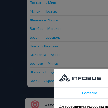
Поставы → Минск
Минск → Поставы
Жодино → Минск
Витебск → Могилёв
Брест → Тересполь
Пинск → Варшава
Малорита → Брест
Борисов → Минск
Щучин → Гродно
Кобрин → Брест
Согласие
Автовокзалы и остановки
Для обеспечения удобства п