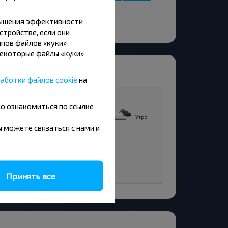
сное-1
вышения эффективности
стройстве, если они
пов файлов «куки»
Некоторые файлы «куки»
аботки файлов cookie
на
11
но ознакомиться по ссылке
8°C
+18°C
Утро
Утро
вы можете связаться с нами и
4°C
День
9°C
Вечер
Принять все