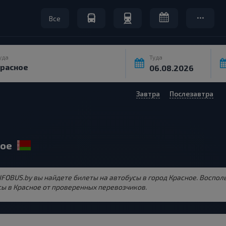
Все
уда
Туда
Завтра
Послезавтра
ное
INFOBUS.by вы найдете билеты на автобусы в город Красное. Воспо
ы в Красное от проверенных перевозчиков.