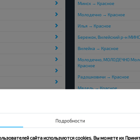
Минск → Красное
Молодечно → Красное
Илья → Красное
Бережок, Вилейский р-н МИН
Вилейка → Красное
Молодечно, МОЛОДЕЧНО Моло
Красное
Радошковичи → Красное
Мядель → Красное
Нарочь АГ → Красное
Козлы, Вилейский р-н МИНСКА
Подробности
ользователей сайта используются cookies. Вы можете их Принят