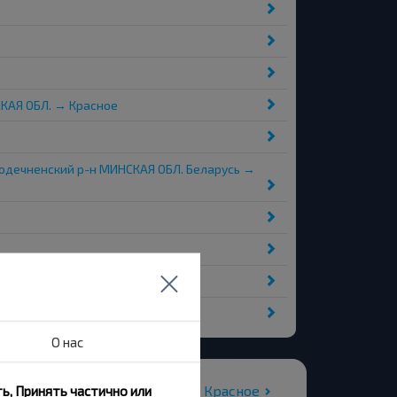
СКАЯ ОБЛ. → Красное
дечненский р-н МИНСКАЯ ОБЛ. Беларусь →
Я ОБЛ. → Красное
О нас
Все автовокзалы Красное
ь, Принять частично или