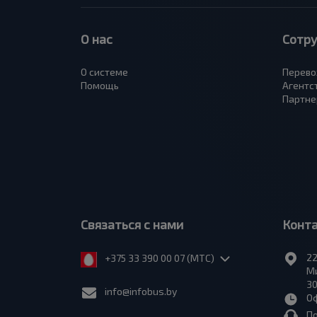
О нас
Сотр
О системе
Перево
Помощь
Агентс
Партне
Связаться с нами
Конт
22
+375 33 390 00 07 (МТС)
Ми
30
info@infobus.by
Оф
П