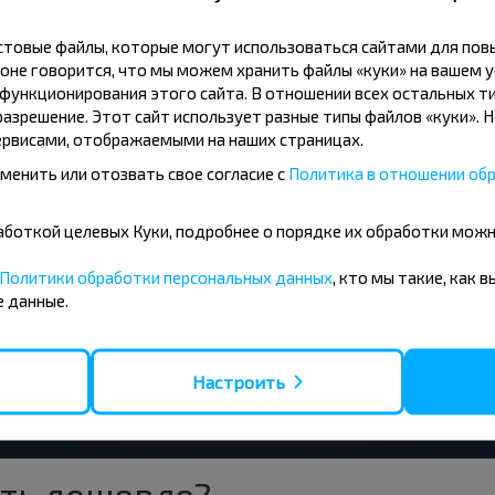
Красное-2
Кра
кстовые файлы, которые могут использоваться сайтами для по
Уша Жд/Ст
оне говорится, что мы можем хранить файлы «куки» на вашем у
ункционирования этого сайта. В отношении всех остальных ти
азрешение. Этот сайт использует разные типы файлов «куки». 
рвисами, отображаемыми на наших страницах.
менить или отозвать свое согласие с
Политика в отношении обр
08
09
10
бработкой целевых Куки, подробнее о порядке их обработки мож
+15°C
+15°C
+1
тро
Утро
Утро
Политики обработки персональных данных
, кто мы такие, как 
+19°C
+21°C
+2
 данные.
нь
День
День
+14°C
+16°C
+1
чер
Вечер
Вечер
Настроить
ть дешевле?