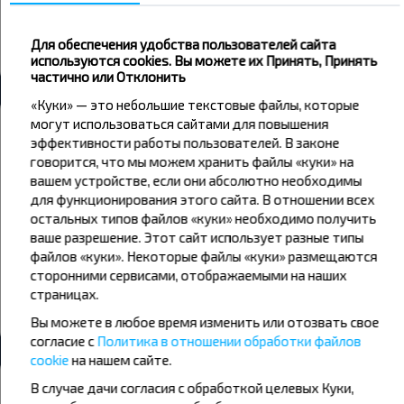
Автовокзалы и остановки
Красное знамя ост.
Для обеспечения удобства пользователей сайта
используются cookies. Вы можете их Принять, Принять
Все автовокзалы Красное Знамя
частично или Отклонить
«Куки» — это небольшие текстовые файлы, которые
Погода
могут использоваться сайтами для повышения
эффективности работы пользователей. В законе
говорится, что мы можем хранить файлы «куки» на
07
08
09
вашем устройстве, если они абсолютно необходимы
+20°C
+19°C
+17°C
для функционирования этого сайта. В отношении всех
Вечер
Утро
остальных типов файлов «куки» необходимо получить
ваше разрешение. Этот сайт использует разные типы
+23°C
+23°C
День
файлов «куки». Некоторые файлы «куки» размещаются
сторонними сервисами, отображаемыми на наших
+17°C
+17°C
страницах.
Вечер
Вы можете в любое время изменить или отозвать свое
согласие с
Политика в отношении обработки файлов
cookie
на нашем сайте.
Хотите путешествовать дешевле?
В случае дачи согласия с обработкой целевых Куки,
Не пропусти специальные акции, скидки и другие интересные