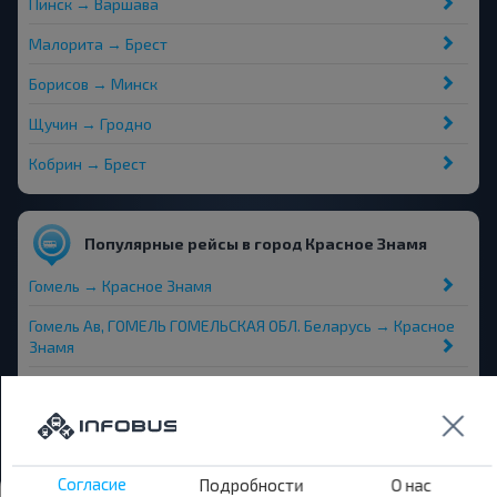
Пинск → Варшава
Малорита → Брест
Борисов → Минск
Щучин → Гродно
Кобрин → Брест
Популярные рейсы в город Красное Знамя
Гомель → Красное Знамя
Гомель Ав, ГОМЕЛЬ ГОМЕЛЬСКАЯ ОБЛ. Беларусь → Красное
Знамя
Минск → Красное Знамя
Буда-Кошелёво → Красное Знамя
Согласие
Подробности
О нас