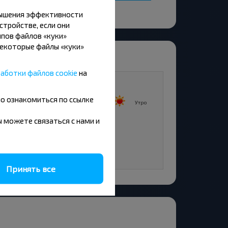
вышения эффективности
стройстве, если они
пов файлов «куки»
Некоторые файлы «куки»
аботки файлов cookie
на
13
°C
+14°C
но ознакомиться по ссылке
Утро
Утро
вы можете связаться с нами и
8°C
День
6°C
Вечер
Принять все