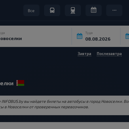
Все
уда
Туда
Завтра
Послезавтра
селки
е INFOBUS.by вы найдете билеты на автобусы в город Новоселки. 
ы в Новоселки от проверенных перевозчиков.