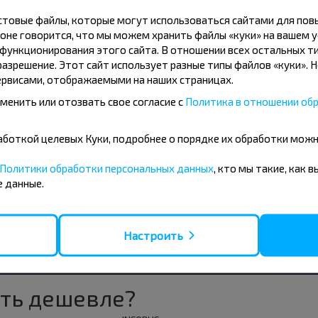
Новоселки-1
кстовые файлы, которые могут использоваться сайтами для по
оне говорится, что мы можем хранить файлы «куки» на вашем у
ункционирования этого сайта. В отношении всех остальных ти
азрешение. Этот сайт использует разные типы файлов «куки». 
рвисами, отображаемыми на наших страницах.
менить или отозвать свое согласие с
Политика в отношении обр
10
11
12
+19°C
+18°C
+15
бработкой целевых Куки, подробнее о порядке их обработки мож
ро
Утро
Утро
Политики обработки персональных данных
, кто мы такие, как 
+25°C
+20°C
+1
нь
День
День
 данные.
+19°C
+15°C
+1
ер
Вечер
Вечер
Настроить
ть дешевле?