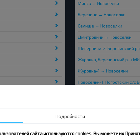
Минск → Новоселки
Березино → Новоселки
Селище → Новоселки
Дмитровичи → Новоселки
Шеверничи-2, Березинский р
Журовка, Березинский р-н М
Журовка-1 → Новоселки
Новоселки-1, Погостский с/с
Новоселки
Шеверничи → Новоселки
Янтарь С/т → Новоселки
Подробности
ользователей сайта используются cookies. Вы можете их Принят