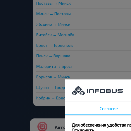
Поставы → Минск
Минск → Поставы
Жодино → Минск
Витебск → Могилёв
Брест → Тересполь
Пинск → Варшава
Малорита → Брест
Борисов → Минск
Щучин → Гродно
Кобрин → Брест
Согласие
Для обеспечения удобства п
Автовокзалы и остановки
Отклонить