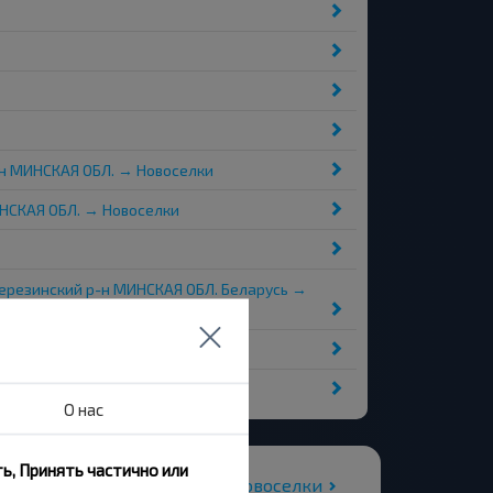
-н МИНСКАЯ ОБЛ. → Новоселки
ИНСКАЯ ОБЛ. → Новоселки
 Березинский р-н МИНСКАЯ ОБЛ. Беларусь →
О нас
ь, Принять частично или
Все автовокзалы Новоселки