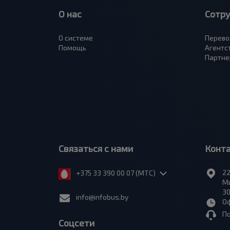
О нас
Сотр
О системе
Перево
Помощь
Агентс
Партне
Связаться с нами
Конт
22
+375 33 390 00 07 (МТС)
Ми
30
info@infobus.by
Оф
П
Соцсети