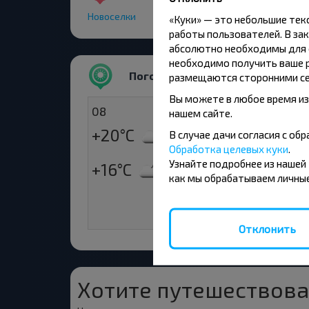
Новоселки
«Куки» — это небольшие те
работы пользователей. В зак
абсолютно необходимы для ф
необходимо получить ваше р
Погода
размещаются сторонними се
Вы можете в любое время из
08
09
нашем сайте.
+20°C
+17°C
В случае дачи согласия с о
День
Ут
Обработка целевых куки
.
Узнайте подробнее из нашей
+16°C
+23°C
Вечер
Де
как мы обрабатываем личные
+17°C
Веч
Отклонить
Хотите путешествова