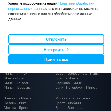
Узнайте подробнее из нашей
Политики обработки
персональных данных
, кто мы такие, как вы можете
Подписаться
связаться с нами и как мы обрабатываем личные
данные.
Отклонить
Популярные автобусные
Настроить
направления
Орша - Могилёв
Принять все
Минск - Барановичи
Минск - Несвиж
Гомель - Минск
Минск - Могилёв
Брест - Тересполь
Минск - Пинск
Брест - Беловежская Пуща
Минск - Брест
Брест - Минск
Минск - Гомель
Варшава - Минск
Минск - Бобруйск
Санкт-Петербург - Минск
Вильнюс - Минск
Москва - Барановичи
Полоцк - Рига
Брест - Люблин
Москва - Брест
Брест - Варшава