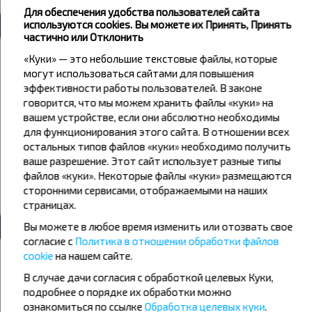
Все автовокзалы Новосёлки
Для обеспечения удобства пользователей сайта
используются cookies. Вы можете их Принять, Принять
частично или Отклонить
Погода
«Куки» — это небольшие текстовые файлы, которые
могут использоваться сайтами для повышения
11
12
13
эффективности работы пользователей. В законе
говорится, что мы можем хранить файлы «куки» на
+17°C
+15°C
+14°C
Утро
Утро
вашем устройстве, если они абсолютно необходимы
для функционирования этого сайта. В отношении всех
+19°C
+20°C
+21°C
остальных типов файлов «куки» необходимо получить
День
День
ваше разрешение. Этот сайт использует разные типы
файлов «куки». Некоторые файлы «куки» размещаются
+16°C
+16°C
+15°C
Вечер
Вечер
сторонними сервисами, отображаемыми на наших
страницах.
Вы можете в любое время изменить или отозвать свое
согласие с
Политика в отношении обработки файлов
Хотите путешествовать дешевле?
cookie
на нашем сайте.
Не пропусти специальные акции, скидки и другие интересные
В случае дачи согласия с обработкой целевых Куки,
предложения INFOBUS. Подпишись на получение новостей и
подробнее о порядке их обработки можно
путешествуй с нами дешевле!
ознакомиться по ссылке
Обработка целевых куки
.