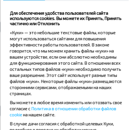
Парохонск Агро
Парохонск Разворот
Для обеспечения удобства пользователей сайта
используются cookies. Вы можете их Принять, Принять
Все автовокзалы Парохонск
частично или Отклонить
«Куки» — это небольшие текстовые файлы, которые
Погода
могут использоваться сайтами для повышения
эффективности работы пользователей. В законе
говорится, что мы можем хранить файлы «куки» на
08
09
10
вашем устройстве, если они абсолютно необходимы
+18°C
+17°C
+20°C
для функционирования этого сайта. В отношении всех
Утро
Утро
остальных типов файлов «куки» необходимо получить
+20°C
+26°C
+30°C
ваше разрешение. Этот сайт использует разные типы
День
День
файлов «куки». Некоторые файлы «куки» размещаются
сторонними сервисами, отображаемыми на наших
+17°C
+18°C
+23°C
страницах.
Вечер
Вечер
Вы можете в любое время изменить или отозвать свое
согласие с
Политика в отношении обработки файлов
cookie
на нашем сайте.
Хотите путешествовать дешевле?
В случае дачи согласия с обработкой целевых Куки,
Не пропусти специальные акции, скидки и другие интересные
подробнее о порядке их обработки можно