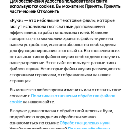
Для обеспечения удобства пользователей сайта
используются cookies. Вы можете их Принять, Принять
частично или Отклонить
Погода
«Куки» — это небольшие текстовые файлы, которые
могут использоваться сайтами для повышения
07
08
09
эффективности работы пользователей. В законе
+19°C
+15°C
+16°C
говорится, что мы можем хранить файлы «куки» на
День
Утро
вашем устройстве, если они абсолютно необходимы
для функционирования этого сайта. В отношении всех
+18°C
+20°C
+22°C
Вечер
День
остальных типов файлов «куки» необходимо получить
ваше разрешение. Этот сайт использует разные типы
+14°C
+16°C
файлов «куки». Некоторые файлы «куки» размещаются
Вечер
сторонними сервисами, отображаемыми на наших
страницах.
Вы можете в любое время изменить или отозвать свое
Хотите путешествовать дешевле?
согласие с
Политика в отношении обработки файлов
cookie
на нашем сайте.
Не пропусти специальные акции, скидки и другие интересные
предложения INFOBUS. Подпишись на получение новостей и
В случае дачи согласия с обработкой целевых Куки,
путешествуй с нами дешевле!
подробнее о порядке их обработки можно
ознакомиться по ссылке
Обработка целевых куки
.
Узнайте подробнее из нашей
Политики обработки