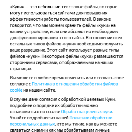
Яновичи → Русиновичи, Ляховичский р-н БРЕСТСКАЯ ОБЛ.
«Куки» — это небольшие текстовые файлы, которые
могут использоваться сайтами для повышения
эффективности работы пользователей. В законе
говорится, что мы можем хранить файлы «куки» на
Автовокзалы и остановки
вашем устройстве, если они абсолютно необходимы
Русиновичи
для функционирования этого сайта. В отношении всех
остальных типов файлов «куки» необходимо получить
Все автовокзалы Русиновичи, Ляховичский р-н
ваше разрешение. Этот сайт использует разные типы
БРЕСТСКАЯ ОБЛ.
файлов «куки». Некоторые файлы «куки» размещаются
сторонними сервисами, отображаемыми на наших
Хотите путешествовать дешевле?
страницах.
Не пропусти специальные акции, скидки и другие интересные
Вы можете в любое время изменить или отозвать свое
предложения INFOBUS. Подпишись на получение новостей и
согласие с
Политика в отношении обработки файлов
путешествуй с нами дешевле!
cookie
на нашем сайте.
В случае дачи согласия с обработкой целевых Куки,
подробнее о порядке их обработки можно
ознакомиться по ссылке
Обработка целевых куки
.
Подписаться
Узнайте подробнее из нашей
Политики обработки
персональных данных
, кто мы такие, как вы можете
связаться с нами и как мы обрабатываем личные