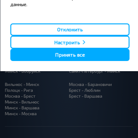
данные.
Популярные автобусные
направления
Отклонить
Орша - Могилёв
Минск - Барановичи
Минск - Несвиж
Гомель - Минск
Настроить
Минск - Могилёв
Брест - Тересполь
Минск - Пинск
Брест - Беловежская Пуща
Принять все
Минск - Брест
Брест - Минск
Минск - Гомель
Варшава - Минск
Минск - Бобруйск
Санкт-Петербург - Минск
Вильнюс - Минск
Москва - Барановичи
Полоцк - Рига
Брест - Люблин
Москва - Брест
Брест - Варшава
Минск - Вильнюс
Минск - Варшава
Минск - Москва