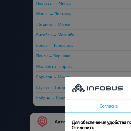
Поставы → Минск
Минск → Поставы
Жодино → Минск
Витебск → Могилёв
Брест → Тересполь
Пинск → Варшава
Малорита → Брест
Борисов → Минск
Щучин → Гродно
Кобрин → Брест
Согласие
Автовокзалы и остановки
Для обеспечения удобства п
Отклонить