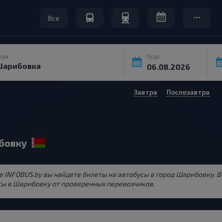
Все
уда
Туда
Завтра
Послезавтра
ибовку
те INFOBUS.by вы найдете билеты на автобусы в город Шарибовку. 
ы в Шарибовку от проверенных перевозчиков.