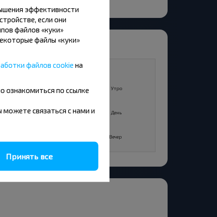
вышения эффективности
стройстве, если они
пов файлов «куки»
Некоторые файлы «куки»
аботки файлов cookie
на
11
+22°C
Утро
Утро
но ознакомиться по ссылке
+22°C
вы можете связаться с нами и
День
День
+17°C
Вечер
Вечер
Принять все