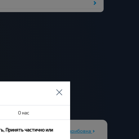
О нас
ь, Принять частично или
Все автовокзалы Шарибовка