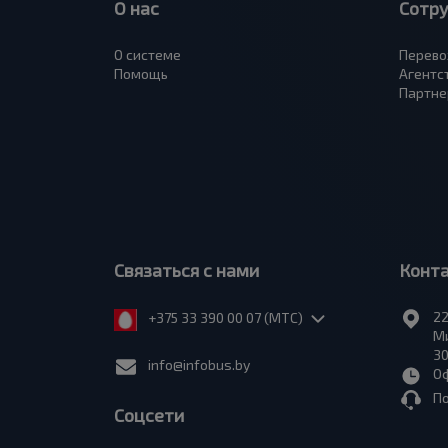
О нас
Сотр
О системе
Перево
Помощь
Агентс
Партне
Связаться с нами
Конт
22
+375 33 390 00 07 (МТС)
Ми
30
info@infobus.by
Оф
П
Соцсети