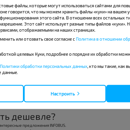
Шарибовка-2
кстовые файлы, которые могут использоваться сайтами для по
оне говорится, что мы можем хранить файлы «куки» на вашем у
ункционирования этого сайта. В отношении всех остальных ти
азрешение. Этот сайт использует разные типы файлов «куки». 
рвисами, отображаемыми на наших страницах.
менить или отозвать свое согласие с
Политика в отношении обр
09
10
+17°C
+19°C
Утро
Утро
бработкой целевых Куки, подробнее о порядке их обработки мож
+24°C
+27°C
Политики обработки персональных данных
, кто мы такие, как 
День
День
 данные.
+17°C
+19°C
Вечер
Вечер
Настроить
ть дешевле?
 интересные предложения INFOBUS.