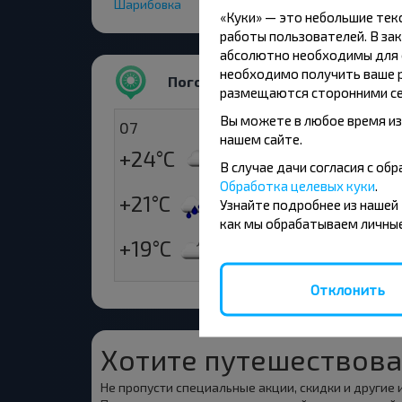
Шарибовка
«Куки» — это небольшие те
работы пользователей. В зак
абсолютно необходимы для ф
необходимо получить ваше р
Погода
размещаются сторонними се
Вы можете в любое время из
07
08
нашем сайте.
+24°C
+19°C
Утро
В случае дачи согласия с о
Обработка целевых куки
.
+21°C
+23°C
Узнайте подробнее из нашей
День
как мы обрабатываем личные
+19°C
+16°C
Вечер
Отклонить
Хотите путешествова
Не пропусти специальные акции, скидки и другие