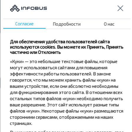
Минск → Слободка
Гомель → Слободка
Согласие
Подробности
О нас
Автовокзалы и остановки
Для обеспечения удобства пользователей сайта
используются cookies. Вы можете их Принять, Принять
Слободка
частично или Отклонить
Лицей 13
«Куки» — это небольшие текстовые файлы, которые
Дом-Интернат Каменский
могут использоваться сайтами для повышения
эффективности работы пользователей. В законе
Все автовокзалы Слободка
говорится, что мы можем хранить файлы «куки» на
вашем устройстве, если они абсолютно необходимы
для функционирования этого сайта. В отношении всех
Погода
остальных типов файлов «куки» необходимо получить
ваше разрешение. Этот сайт использует разные типы
08
09
10
файлов «куки». Некоторые файлы «куки» размещаются
сторонними сервисами, отображаемыми на наших
+18°C
+17°C
+20°C
Утро
Утро
страницах.