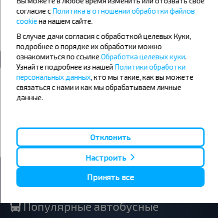
+20°C
+24°C
+26°C
Вы можете в любое время изменить или отозвать свое
День
День
согласие с
Политика в отношении обработки файлов
cookie
на нашем сайте.
+15°C
+17°C
+20°C
Вечер
Вечер
В случае дачи согласия с обработкой целевых Куки,
подробнее о порядке их обработки можно
ознакомиться по ссылке
Обработка целевых куки
.
Узнайте подробнее из нашей
Политики обработки
Хотите путешествовать дешевле?
персональных данных
, кто мы такие, как вы можете
связаться с нами и как мы обрабатываем личные
Не пропусти специальные акции, скидки и другие интересные
предложения INFOBUS. Подпишись на получение новостей и
данные.
путешествуй с нами дешевле!
Отклонить
Подписаться
Настроить
Принять все
Популярные автобусные