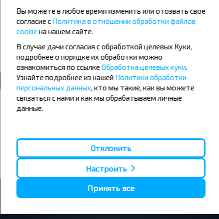
Утро
Утро
Вы можете в любое время изменить или отозвать свое
+20°C
+18°C
+20°C
согласие с
Политика в отношении обработки файлов
День
День
cookie
на нашем сайте.
+16°C
+14°C
+16°C
В случае дачи согласия с обработкой целевых Куки,
Вечер
Вечер
подробнее о порядке их обработки можно
ознакомиться по ссылке
Обработка целевых куки
.
Узнайте подробнее из нашей
Политики обработки
персональных данных
, кто мы такие, как вы можете
Хотите путешествовать дешевле?
связаться с нами и как мы обрабатываем личные
данные.
Не пропусти специальные акции, скидки и другие интересные
предложения INFOBUS. Подпишись на получение новостей и
путешествуй с нами дешевле!
Отклонить
Подписаться
Настроить
Принять все