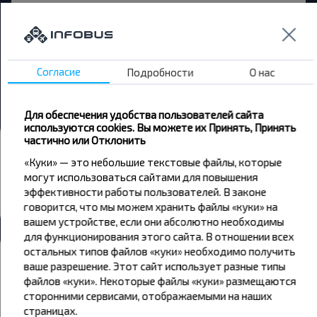
Поставы → Сугвозды
Чечерск → Сугвозды
Витебск → Сугвозды
Согласие
Подробности
О нас
Шараи → Сугвозды
Для обеспечения удобства пользователей сайта
используются cookies. Вы можете их Принять, Принять
частично или Отклонить
Автовокзалы и остановки
«Куки» — это небольшие текстовые файлы, которые
Сугвозды
могут использоваться сайтами для повышения
Сугвозды-1
эффективности работы пользователей. В законе
говорится, что мы можем хранить файлы «куки» на
Все автовокзалы Сугвозды
вашем устройстве, если они абсолютно необходимы
для функционирования этого сайта. В отношении всех
остальных типов файлов «куки» необходимо получить
Погода
ваше разрешение. Этот сайт использует разные типы
файлов «куки». Некоторые файлы «куки» размещаются
07
08
09
сторонними сервисами, отображаемыми на наших
страницах.
+18°C
+14°C
+14°C