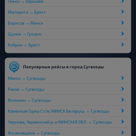
Пинск → Варшава
Малорита → Брест
Борисов → Минск
Щучин → Гродно
Кобрин → Брест
Популярные рейсы в город Сугвозды
Минск → Сугвозды
Раков → Сугвозды
Воложин → Сугвозды
Каменная Горка Ст/м, МИНСК Беларусь → Сугвозды
Чернова, Червенский р-н МИНСКАЯ ОБЛ. → Сугвозды
Аксаковщина → Сугвозды