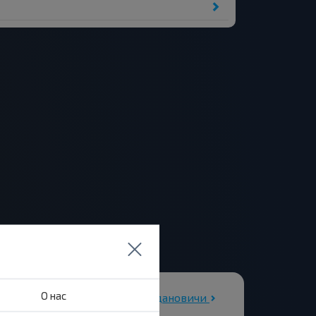
О нас
Все автовокзалы Ждановичи