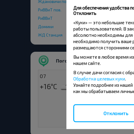
Ждановичи пос
Для обеспечения удобства п
РиВВиТ пов.
Отклонить
РиВВиТ
«Куки» — это небольшие те
Домики
работы пользователей. В зак
абсолютно необходимы для ф
ЖД Станция
необходимо получить ваше р
размещаются сторонними се
Вы можете в любое время из
Погода
нашем сайте.
В случае дачи согласия с о
07
08
Обработка целевых куки
.
+16°C
+15°C
Узнайте подробнее из нашей
Вечер
Ут
как мы обрабатываем личные
+19°C
Де
Отклонить
+15°C
Ве