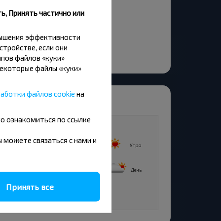
орусский пер.
ь, Принять частично или
орусская ул.
ановичи
вышения эффективности
стройстве, если они
пов файлов «куки»
Некоторые файлы «куки»
аботки файлов cookie
на
но ознакомиться по ссылке
12
7°C
+13°C
вы можете связаться с нами и
Утро
Утро
8°C
+18°C
День
День
Принять все
5°C
Вечер