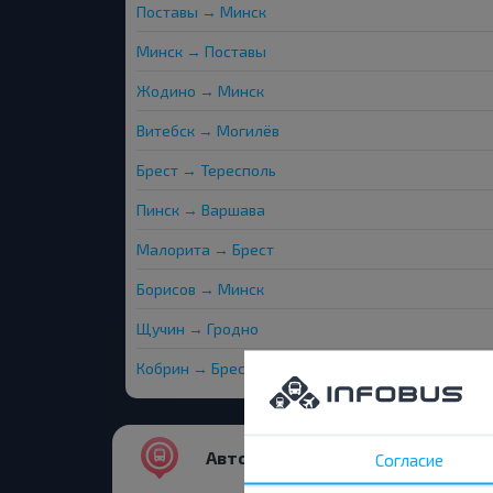
Поставы → Минск
Минск → Поставы
Жодино → Минск
Витебск → Могилёв
Брест → Тересполь
Пинск → Варшава
Малорита → Брест
Борисов → Минск
Щучин → Гродно
Кобрин → Брест
Автовокзалы и остановки
Согласие