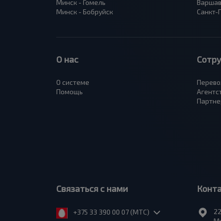
Минск - Гомель
Варшав
Минск - Бобруйск
Санкт-
О нас
Сотр
О системе
Перево
Помощь
Агентс
Партне
Связаться с нами
Конт
22
+375 33 390 00 07 (МТС)
Ми