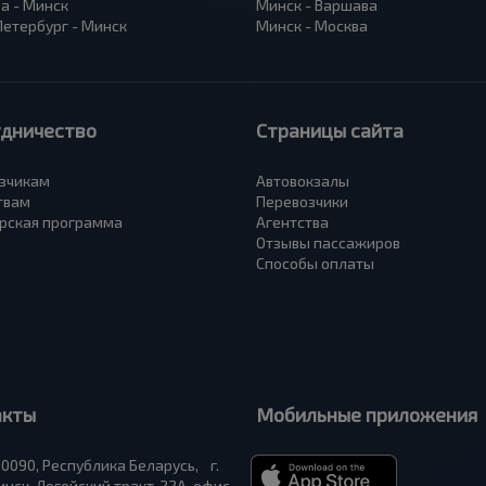
а - Минск
Минск - Варшава
Петербург - Минск
Минск - Москва
удничество
Страницы сайта
зчикам
Автовокзалы
твам
Перевозчики
рская программа
Агентства
Отзывы пассажиров
Способы оплаты
акты
Мобильные приложения
0090, Республика Беларусь, г.
нск, Логойский тракт, 22А, офис