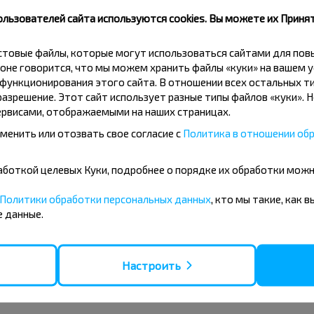
Центр Реабилитации
Бел
ользователей сайта используются cookies. Вы можете их Принят
Парковая
Бел
Профилакторий БНТУ
Жд
кстовые файлы, которые могут использоваться сайтами для по
Школа
оне говорится, что мы можем хранить файлы «куки» на вашем у
ункционирования этого сайта. В отношении всех остальных ти
Школа-Интернат
азрешение. Этот сайт использует разные типы файлов «куки». 
рвисами, отображаемыми на наших страницах.
менить или отозвать свое согласие с
Политика в отношении обр
бработкой целевых Куки, подробнее о порядке их обработки мож
09
10
11
+15°C
+17°C
+1
Политики обработки персональных данных
, кто мы такие, как 
ро
Утро
Утро
 данные.
+21°C
+24°C
+1
нь
День
День
Настроить
+17°C
+19°C
+1
чер
Вечер
Вечер