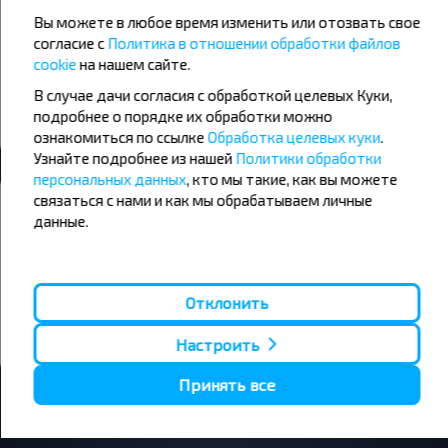
День
Утро
Вы можете в любое время изменить или отозвать свое
+20°C
+23°C
+24°C
согласие с
Политика в отношении обработки файлов
Вечер
День
cookie
на нашем сайте.
+17°C
+17°C
В случае дачи согласия с обработкой целевых Куки,
Вечер
подробнее о порядке их обработки можно
ознакомиться по ссылке
Обработка целевых куки
.
Узнайте подробнее из нашей
Политики обработки
персональных данных
, кто мы такие, как вы можете
Хотите путешествовать дешевле?
связаться с нами и как мы обрабатываем личные
данные.
Не пропусти специальные акции, скидки и другие интересные
предложения INFOBUS. Подпишись на получение новостей и
путешествуй с нами дешевле!
Отклонить
Подписаться
Настроить
Принять все