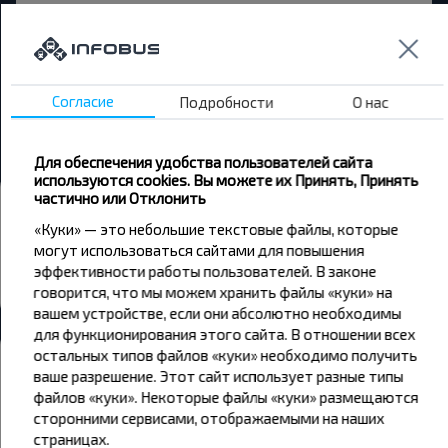
Ковали → Жгунь
Селец → Жгунь
Гомель Ав, ГОМЕЛЬ ГОМЕЛЬСКАЯ ОБЛ. Беларусь → Жгунь
Согласие
Подробности
О нас
Светлогорск → Жгунь
Для обеспечения удобства пользователей сайта
используются cookies. Вы можете их Принять, Принять
частично или Отклонить
Автовокзалы и остановки
«Куки» — это небольшие текстовые файлы, которые
Жгунь
могут использоваться сайтами для повышения
Жгунь-1
эффективности работы пользователей. В законе
говорится, что мы можем хранить файлы «куки» на
Все автовокзалы Жгунь
вашем устройстве, если они абсолютно необходимы
для функционирования этого сайта. В отношении всех
остальных типов файлов «куки» необходимо получить
Погода
ваше разрешение. Этот сайт использует разные типы
файлов «куки». Некоторые файлы «куки» размещаются
07
08
09
сторонними сервисами, отображаемыми на наших
страницах.
+30°C
+19°C
+18°C