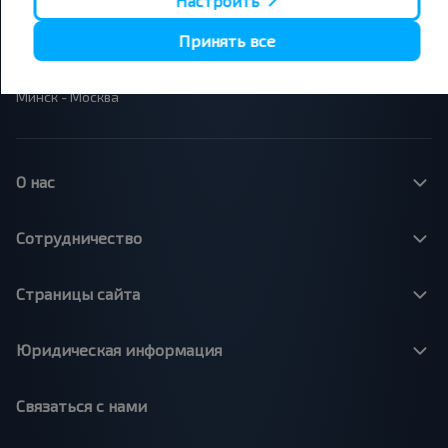
Настроить
Вильнюс - Минск
Москва - Барановичи
Полоцк - Рига
Брест - Люблин
Принять все
Москва - Брест
Брест - Варшава
Минск - Вильнюс
Минск - Варшава
Минск - Москва
О нас
Сотрудничество
Страницы сайта
Юридическая информация
Связаться с нами