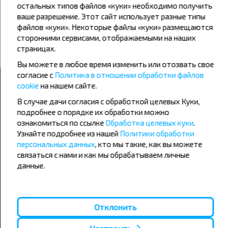
предложения INFOBUS. Подпишись на получение новостей и
остальных типов файлов «куки» необходимо получить
путешествуй с нами дешевле!
ваше разрешение. Этот сайт использует разные типы
файлов «куки». Некоторые файлы «куки» размещаются
сторонними сервисами, отображаемыми на наших
страницах.
Подписаться
Вы можете в любое время изменить или отозвать свое
согласие с
Политика в отношении обработки файлов
cookie
на нашем сайте.
В случае дачи согласия с обработкой целевых Куки,
подробнее о порядке их обработки можно
Популярные автобусные
ознакомиться по ссылке
Обработка целевых куки
.
направления
Узнайте подробнее из нашей
Политики обработки
персональных данных
, кто мы такие, как вы можете
Орша - Могилёв
Минск - Барановичи
связаться с нами и как мы обрабатываем личные
Минск - Несвиж
Гомель - Минск
данные.
Минск - Могилёв
Брест - Тересполь
Минск - Пинск
Брест - Беловежская Пуща
Минск - Брест
Брест - Минск
Минск - Гомель
Варшава - Минск
Отклонить
Минск - Бобруйск
Санкт-Петербург - Минск