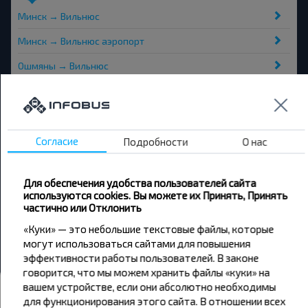
Минск → Вильнюс
Минск → Вильнюс аэропорт
Ошмяны → Вильнюс
Лида → Вильнюс
Гомель → Вильнюс
Минск → Каунас
Согласие
Подробности
О нас
Гродно → Вильнюс
Для обеспечения удобства пользователей сайта
Ошмяны → Вильнюс аэропорт
используются cookies. Вы можете их Принять, Принять
частично или Отклонить
Варшава → Вильнюс
«Куки» — это небольшие текстовые файлы, которые
Рига → Вильнюс
могут использоваться сайтами для повышения
эффективности работы пользователей. В законе
говорится, что мы можем хранить файлы «куки» на
Хотите путешествовать дешевле?
вашем устройстве, если они абсолютно необходимы
для функционирования этого сайта. В отношении всех
Не пропусти специальные акции, скидки и другие интересные