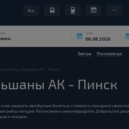
Все
уда
Туда
Завтра
Послезавтра
на автобус Ольшаны АК – Пинск
ьшаны АК - Пинск
 и как заказать автобусные билеты в, стоимость поездки в самосто
ие рейсы сегодня. Расписания и цена маршуртки. Добраться в деше
ров о поездке.