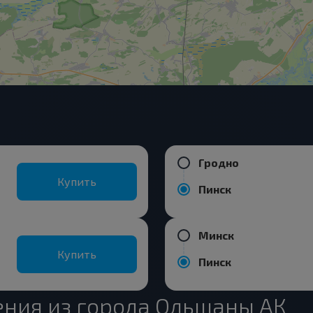
Гродно
Купить
Пинск
Минск
Купить
Пинск
ния из города Ольшаны АК