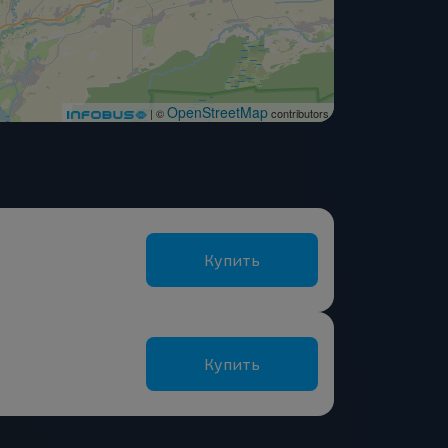
OpenStreetMap
| ©
contributors
Купить
Купить