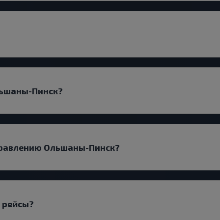
льшаны-Пинск?
аправлению Ольшаны-Пинск?
 рейсы?