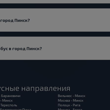
 город Пинск?
обус в город Пинск?
усные направления
- Барановичи
Вильнюс - Минск
 - Минск
Москва - Минск
 Тересполь
Полоцк - Рига
- Беловежская Пуща
Москва - Брест