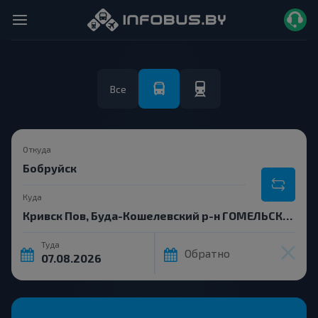
Все
Откуда
Куда
Туда
Обратно