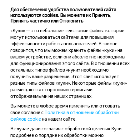
Волковыск
Для обеспечения удобства пользователей сайта
используются cookies. Вы можете их Принять,
Лида
Принять частично или Отклонить
Купить
«Куки» — это небольшие текстовые файлы, которые
Волковыск
могут использоваться сайтами для повышения
Популярные направления из города
эффективности работы пользователей. В законе
говорится, что мы можем хранить файлы «куки» на
Байки
вашем устройстве, если они абсолютно необходимы
для функционирования этого сайта. В отношении всех
остальных типов файлов «куки» необходимо
получить ваше разрешение. Этот сайт использует
Байки
разные типы файлов «куки». Некоторые файлы «куки»
Купить
Гродно
размещаются сторонними сервисами,
отображаемыми на наших страницах.
Байки
Вы можете в любое время изменить или отозвать
Купить
свое согласие с
Политика в отношении обработки
Варшава
файлов cookie
на нашем сайте.
В случае дачи согласия с обработкой целевых Куки,
подробнее о порядке их обработки можно
Байки