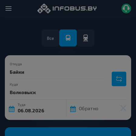
Все
Откуда
Куда
Туда
Обратно