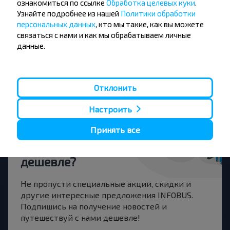
ознакомиться по ссылке
Обработка целевых куки
.
Купить
Узнайте подробнее из нашей
Политики обработки
Белосток
персональных данных
, кто мы такие, как вы можете
связаться с нами и как мы обрабатываем личные
Байки
данные.
Купить
Пружаны
Отклонить
Настроить
Хотите
Принять все
путешествовать
дешевле?
Не пропусти специальные акции, скидки и
другие интересные предложения INFOBUS.
Подпишись на получение новостей и
путешествуй с нами дешевле!