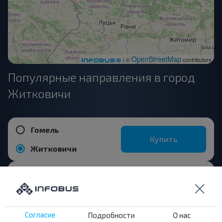
OpenStreetMap
| ©
contributors
Популярные направления в город
Житковичи
Гомель
Купить
Житковичи
Туров
Купить
Житковичи
Согласие
Подробности
О нас