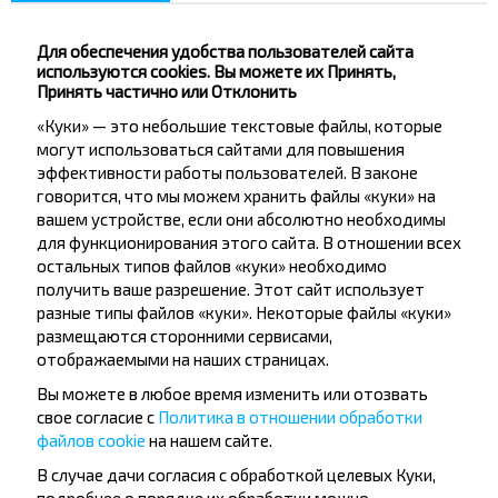
Лельчицы
Купить
Житковичи
Для обеспечения удобства пользователей сайта
используются cookies. Вы можете их Принять,
Принять частично или Отклонить
Минск
Купить
«Куки» — это небольшие текстовые файлы, которые
Житковичи
могут использоваться сайтами для повышения
эффективности работы пользователей. В законе
Лучшие маршруты из Бяла-
говорится, что мы можем хранить файлы «куки» на
вашем устройстве, если они абсолютно необходимы
Подляска
для функционирования этого сайта. В отношении всех
остальных типов файлов «куки» необходимо
получить ваше разрешение. Этот сайт использует
Бяла-Подляска
разные типы файлов «куки». Некоторые файлы «куки»
Купить
размещаются сторонними сервисами,
Варшава
отображаемыми на наших страницах.
Вы можете в любое время изменить или отозвать
Бяла-Подляска
свое согласие с
Политика в отношении обработки
Купить
файлов cookie
на нашем сайте.
Туров
В случае дачи согласия с обработкой целевых Куки,