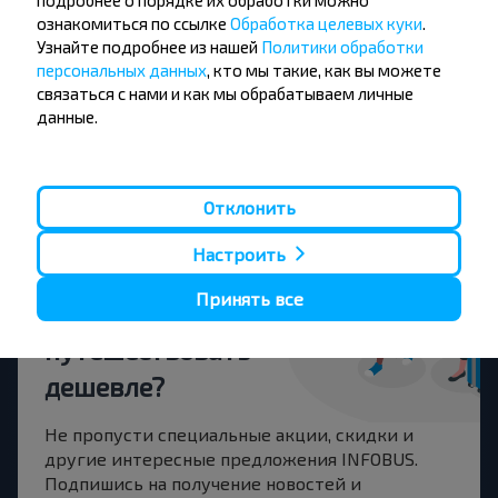
подробнее о порядке их обработки можно
ознакомиться по ссылке
Обработка целевых куки
.
Бяла-Подляска
Узнайте подробнее из нашей
Политики обработки
Купить
Варшава аэропорт Шопена
персональных данных
, кто мы такие, как вы можете
связаться с нами и как мы обрабатываем личные
данные.
Бяла-Подляска
Купить
Хлупин, Житковичский р-н ГОМЕЛЬСКАЯ ОБЛ. Беларусь
Отклонить
Настроить
Принять все
Хотите
путешествовать
дешевле?
Не пропусти специальные акции, скидки и
другие интересные предложения INFOBUS.
Подпишись на получение новостей и