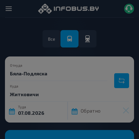
Все
Откуда
Куда
Туда
Обратно