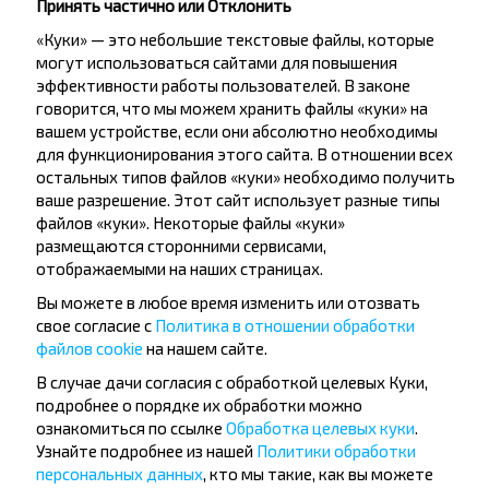
Принять частично или Отклонить
Популярные направления из города
«Куки» — это небольшие текстовые файлы, которые
Брест
могут использоваться сайтами для повышения
эффективности работы пользователей. В законе
говорится, что мы можем хранить файлы «куки» на
Брест
вашем устройстве, если они абсолютно необходимы
Купить
для функционирования этого сайта. В отношении всех
Щучин
остальных типов файлов «куки» необходимо получить
ваше разрешение. Этот сайт использует разные типы
файлов «куки». Некоторые файлы «куки»
Брест
размещаются сторонними сервисами,
Купить
Скидель
отображаемыми на наших страницах.
Вы можете в любое время изменить или отозвать
свое согласие с
Политика в отношении обработки
Брест
файлов cookie
на нашем сайте.
Купить
Варшава
В случае дачи согласия с обработкой целевых Куки,
подробнее о порядке их обработки можно
ознакомиться по ссылке
Обработка целевых куки
.
Брест
Узнайте подробнее из нашей
Политики обработки
Купить
персональных данных
, кто мы такие, как вы можете
Минск