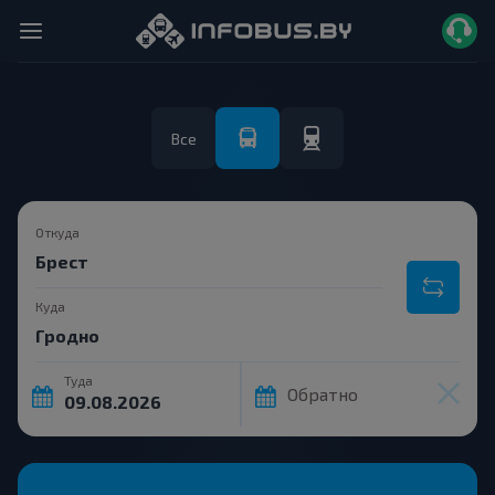
Все
Откуда
Куда
Туда
Обратно