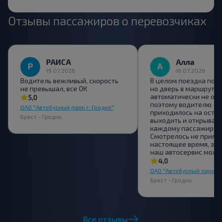
Отзывы пассажиров о перевозчиках
РАИСА
Алла
19.07.2026
16.07.2026
Водитель вежливый, скорость
В целом поездка понр
не превышал, все ОК
но дверь в маршрутке
автоматически не от
5,0
поэтому водителю
ОАО "Автобусный парк г. Гродно"
приходилось на оста
Брест - Гродно
выходить и открывать
каждому пассажиру.
Смотрелось не приятн
настоящее время, зна
наш автосервис може
4,0
ОАО "Автобусный парк г.
Брест - Гродно
Все отзывы