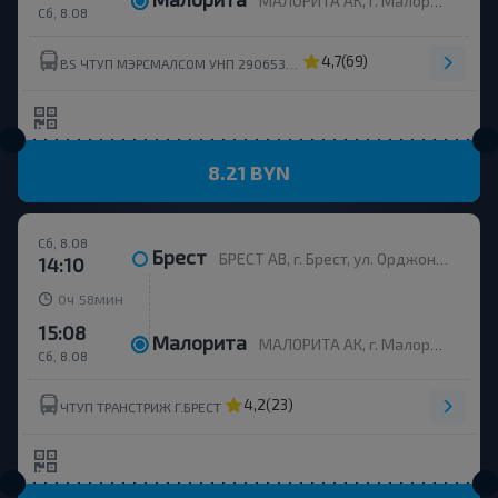
МАЛОРИТА АК, г. Малорита, ул. Вокзальная, 19
Сб, 8.08
4,7
(69)
BS ЧТУП МЭРСМАЛСОМ УНП 290653214
8.21 BYN
Сб, 8.08
Брест
БРЕСТ АВ, г. Брест, ул. Орджоникидзе, 12, Беларусь
14:10
ч
мин
0
58
15:08
Малорита
МАЛОРИТА АК, г. Малорита, ул. Вокзальная, 19
Сб, 8.08
4,2
(23)
ЧТУП ТРАНСТРИЖ Г.БРЕСТ