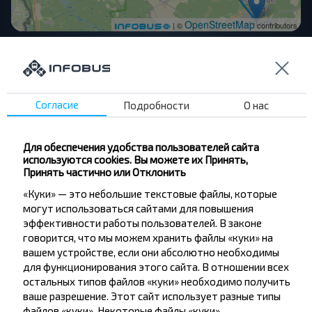
OpenStreetMap
| ©
contributors
Другие рейсы в Малорита
Минск
Согласие
Подробности
О нас
Купить
Малорита
Для обеспечения удобства пользователей сайта
используются cookies. Вы можете их Принять,
Кобрин
Принять частично или Отклонить
Купить
Малорита
«Куки» — это небольшие текстовые файлы, которые
могут использоваться сайтами для повышения
эффективности работы пользователей. В законе
Корма
говорится, что мы можем хранить файлы «куки» на
Купить
вашем устройстве, если они абсолютно необходимы
Малорита
для функционирования этого сайта. В отношении всех
остальных типов файлов «куки» необходимо получить
Мосты
ваше разрешение. Этот сайт использует разные типы
Купить
файлов «куки». Некоторые файлы «куки»