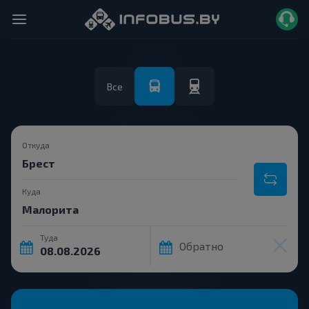
Все
Откуда
Куда
Туда
Обратно