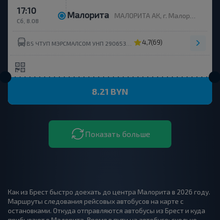
17:10
Малорита
МАЛОРИТА АК, г. Малорита, ул. Вокзальная, 19
Сб, 8.08
4,7
(69)
BS ЧТУП МЭРСМАЛСОМ УНП 290653214
8.21 BYN
Показать больше
Как из Брест быстро доехать до центра Малорита в 2026 году.
Маршруты следования рейсовых автобусов на карте с
остановками. Откуда отправляются автобусы из Брест и куда
прибывают в Малорита. Время в пути на автобусе: сколько