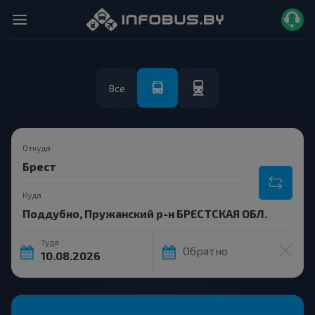
Все
Откуда
Куда
Туда
Обратно