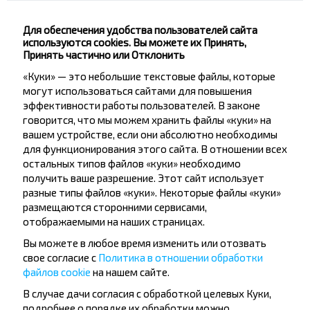
Подписаться
Для обеспечения удобства пользователей сайта
используются cookies. Вы можете их Принять,
Принять частично или Отклонить
Вопрос - Ответ
«Куки» — это небольшие текстовые файлы, которые
могут использоваться сайтами для повышения
эффективности работы пользователей. В законе
говорится, что мы можем хранить файлы «куки» на
Как можно приобрести билеты на
вашем устройстве, если они абсолютно необходимы
рейс Брест-Поддубно, Пружанский р-
для функционирования этого сайта. В отношении всех
н БРЕСТСКАЯ ОБЛ.?
остальных типов файлов «куки» необходимо
получить ваше разрешение. Этот сайт использует
разные типы файлов «куки». Некоторые файлы «куки»
размещаются сторонними сервисами,
отображаемыми на наших страницах.
Существуют ли какие-то
Вы можете в любое время изменить или отозвать
свое согласие с
Политика в отношении обработки
ограничения на поездку?
файлов cookie
на нашем сайте.
В случае дачи согласия с обработкой целевых Куки,
подробнее о порядке их обработки можно