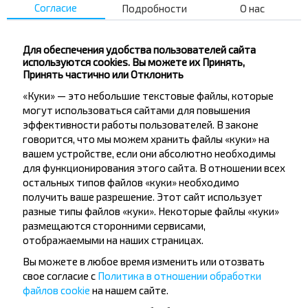
Согласие
Подробности
О нас
Молодечно
Для обеспечения удобства пользователей сайта
Купить
используются cookies. Вы можете их Принять,
Поставы
Принять частично или Отклонить
«Куки» — это небольшие текстовые файлы, которые
Мядель
могут использоваться сайтами для повышения
Купить
эффективности работы пользователей. В законе
Поставы
говорится, что мы можем хранить файлы «куки» на
Популярные направления из города
вашем устройстве, если они абсолютно необходимы
для функционирования этого сайта. В отношении всех
Брест
остальных типов файлов «куки» необходимо
получить ваше разрешение. Этот сайт использует
разные типы файлов «куки». Некоторые файлы «куки»
размещаются сторонними сервисами,
Брест
отображаемыми на наших страницах.
Купить
Минск
Вы можете в любое время изменить или отозвать
свое согласие с
Политика в отношении обработки
Брест
файлов cookie
на нашем сайте.
Купить