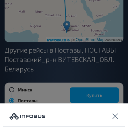
OpenStreetMap
| ©
contributors
Другие рейсы в Поставы, ПОСТАВЫ
Поставский_р-н ВИТЕБСКАЯ_ОБЛ.
Беларусь
Минск
Купить
Поставы
Витебск
Купить
Поставы