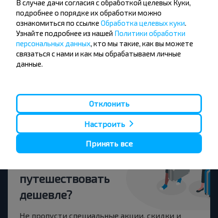
В случае дачи согласия с обработкой целевых Куки,
Молодечно
подробнее о порядке их обработки можно
ознакомиться по ссылке
Обработка целевых куки
.
Узнайте подробнее из нашей
Политики обработки
Брест
персональных данных
, кто мы такие, как вы можете
Купить
связаться с нами и как мы обрабатываем личные
Мядель
данные.
Брест
Купить
Витебск
Отклонить
Настроить
Принять все
Хотите
путешествовать
дешевле?
Не пропусти специальные акции, скидки и