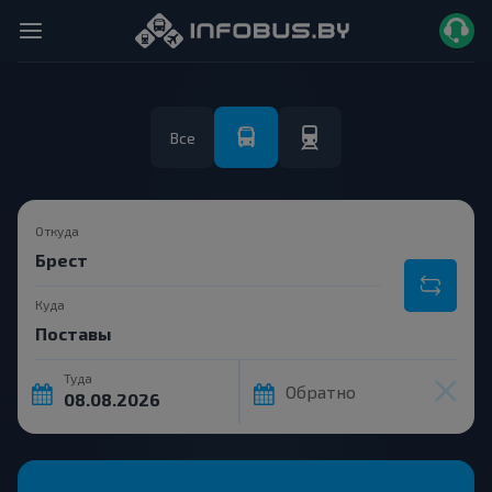
Все
Откуда
Куда
Туда
Обратно