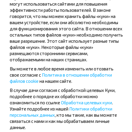
могут использоваться сайтами для повышения
Брест
Купить
эффективности работы пользователей. В законе
Варшава
говорится, что мы можем хранить файлы «куки» на
вашем устройстве, если они абсолютно необходимы
для функционирования этого сайта. В отношении всех
Брест
остальных типов файлов «куки» необходимо получить
Купить
ваше разрешение. Этот сайт использует разные типы
Вроцлав
файлов «куки». Некоторые файлы «куки»
размещаются сторонними сервисами,
отображаемыми на наших страницах.
Брест
Купить
Вы можете в любое время изменить или отозвать
Берлин
свое согласие с
Политика в отношении обработки
файлов cookie
на нашем сайте.
В случае дачи согласия с обработкой целевых Куки,
подробнее о порядке их обработки можно
ознакомиться по ссылке
Обработка целевых куки
.
Узнайте подробнее из нашей
Политики обработки
Хотите
персональных данных
, кто мы такие, как вы можете
путешествовать
связаться с нами и как мы обрабатываем личные
данные.
дешевле?