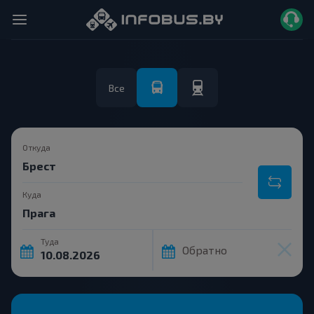
Все
Откуда
Куда
Туда
Обратно