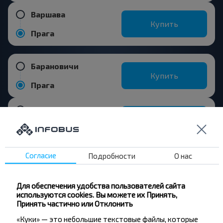
Варшава
Купить
Прага
Барановичи
Купить
Прага
Будапешт
Купить
Прага
Лучшие маршруты из Брест
Согласие
Подробности
О нас
Для обеспечения удобства пользователей сайта
Брест
используются cookies. Вы можете их Принять,
Купить
Принять частично или Отклонить
Минск
«Куки» — это небольшие текстовые файлы, которые