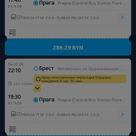
Прага
Prague (Central Bus Station Florenc)
Вт, 11.08
(2)
,
TRASSA 77 SP. Z O.O.
FLIXBUS POLSKA SP. Z.O.O.
286.29 BYN
Пн, 10.08
Брест
Автовокзал, ул. Орджоникидзе, 12, платформа 10
22:10
Неорганизованная пересадка Варшава,
ожидание 6 час 30 мин
ч
мин
22
20
19:30
Прага
Prague (Central Bus Station Florenc)
Вт, 11.08
(2)
,
TRASSA 77 SP. Z O.O.
FLIXBUS POLSKA SP. Z.O.O.