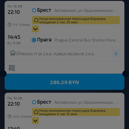
Пн, 10.08
Брест
Автовокзал, ул. Орджоникидзе, 12, платформа 10
22:10
Неорганизованная пересадка Варшава,
ожидание 2 час 25 мин
ч
мин
17
35
14:45
Прага
Prague (Central Bus Station Florenc)
Вт, 11.08
(2)
,
TRASSA 77 SP. Z O.O.
FLIXBUS POLSKA SP. Z.O.O.
286.29 BYN
Пн, 10.08
Брест
Автовокзал, ул. Орджоникидзе, 12, платформа 10
22:10
Неорганизованная пересадка Варшава,
ожидание 4 час 15 мин
ч
мин
20
30
17:40