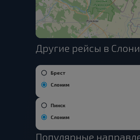
Другие рейсы в Слон
Брест
Слоним
Пинск
Слоним
Популярные направле