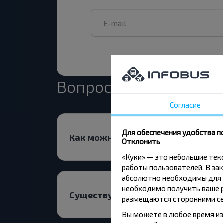
Вопрос - Ответ
Согласие
Для обеспечения удобства п
Как можно купить билеты на авт
Отклонить
«Куки» — это небольшие те
работы пользователей. В зак
абсолютно необходимы для ф
необходимо получить ваше р
Существуют ли какие-то ограниче
размещаются сторонними се
Вы можете в любое время из