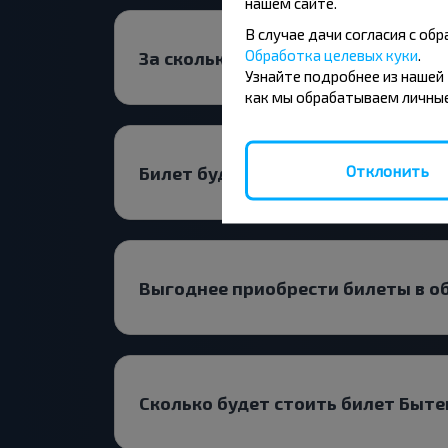
нашем сайте.
В случае дачи согласия с о
Обработка целевых куки
.
За сколько времени до выезда ис
Узнайте подробнее из нашей
как мы обрабатываем личные
Отклонить
Билет будет дешевле на прямой р
Выгоднее приобрести билеты в о
Сколько будет стоить билет Быт