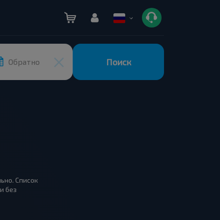
Поиск
Обратно
льно. Список
и без