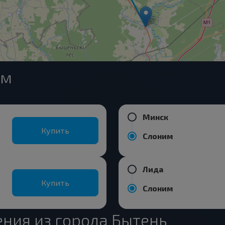
им
Минск
Купить
Слоним
Лида
Купить
Слоним
ния из города Бытень