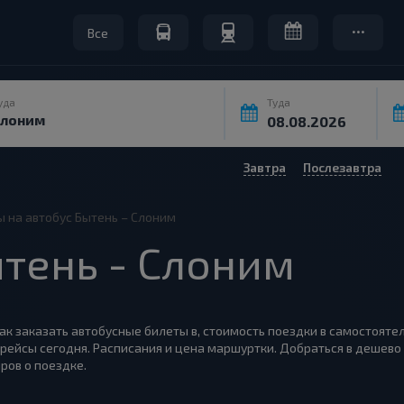
Все
уда
Туда
Завтра
Послезавтра
ы на автобус Бытень – Слоним
тень - Слоним
как заказать автобусные билеты в, стоимость поездки в самостояте
рейсы сегодня. Расписания и цена маршуртки. Добраться в дешево 
ров о поездке.