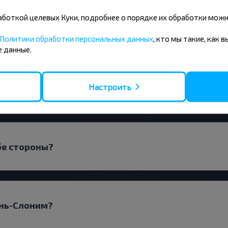
бработкой целевых Куки, подробнее о порядке их обработки мож
кать билет Бытень-Слоним?
Политики обработки персональных данных
, кто мы такие, как 
 данные.
Настроить
ейс или с пересадками?
бе стороны?
ень-Слоним?