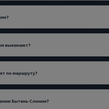
ним?
ним выезжают?
дят по маршруту?
лению Бытень-Слоним?