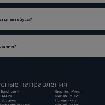
ются автобусы?
 Слоним?
усные направления
- Барановичи
Вильнюс - Минск
 - Минск
Москва - Минск
 Тересполь
Полоцк - Рига
- Беловежская Пуща
Москва - Брест