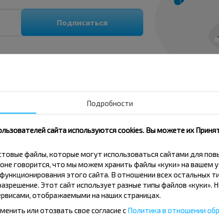
Подписаться
Подробности
ользователей сайта используются cookies. Вы можете их Принят
обус Бытень-Слоним?
кстовые файлы, которые могут использоваться сайтами для по
оне говорится, что мы можем хранить файлы «куки» на вашем у
ункционирования этого сайта. В отношении всех остальных ти
азрешение. Этот сайт использует разные типы файлов «куки». 
ния на поездку?
рвисами, отображаемыми на наших страницах.
менить или отозвать свое согласие с
Политика в отношении обр