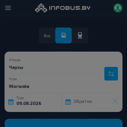
Все
Откуда
Куда
Туда
Обратно