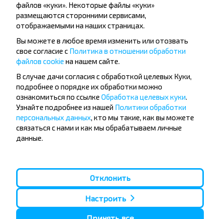
файлов «куки». Некоторые файлы «куки»
Могилёв
размещаются сторонними сервисами,
Популярные направления из города
отображаемыми на наших страницах.
Вы можете в любое время изменить или отозвать
Чаусы
свое согласие с
Политика в отношении обработки
файлов cookie
на нашем сайте.
В случае дачи согласия с обработкой целевых Куки,
Чаусы
подробнее о порядке их обработки можно
Купить
ознакомиться по ссылке
Обработка целевых куки
.
Витебск
Узнайте подробнее из нашей
Политики обработки
персональных данных
, кто мы такие, как вы можете
Чаусы
связаться с нами и как мы обрабатываем личные
Купить
данные.
Вильнюс
Чаусы
Отклонить
Купить
Минск
Настроить
Чаусы
Принять все