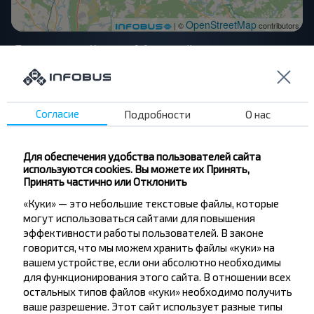
OpenStreetMap
| ©
contributors
Другие рейсы в Могилёв
Витебск
Согласие
Подробности
Купить
О нас
Могилёв
Для обеспечения удобства пользователей сайта
Минск
используются cookies. Вы можете их Принять,
Купить
Принять частично или Отклонить
Могилёв
«Куки» — это небольшие текстовые файлы, которые
могут использоваться сайтами для повышения
эффективности работы пользователей. В законе
Орша
говорится, что мы можем хранить файлы «куки» на
Купить
вашем устройстве, если они абсолютно необходимы
Могилёв
для функционирования этого сайта. В отношении всех
остальных типов файлов «куки» необходимо получить
Бобруйск
ваше разрешение. Этот сайт использует разные типы
Купить