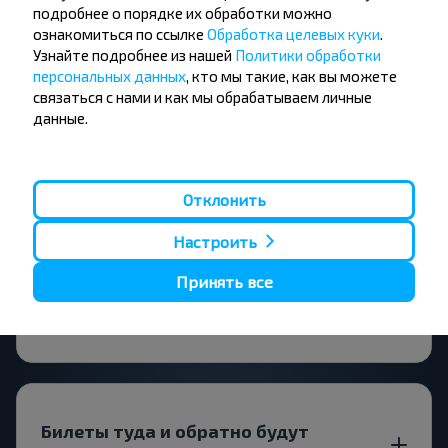
поездки по направлению Чечерск-
подробнее о порядке их обработки можно
ознакомиться по ссылке
Калинино (Гомельская обл.)?
Обработка целевых куки
.
Узнайте подробнее из нашей
Политики обработки
персональных данных
, кто мы такие, как вы можете
связаться с нами и как мы обрабатываем личные
данные.
За сколько времени до поездки
лучше искать билет?
Отклонить
Настроить
Принять все
Билет будет выгоднее на прямой
рейс или с пересадками?
Билеты туда и обратно будут