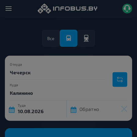
Все
Откуда
Куда
Туда
Обратно