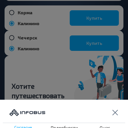
Корма
Купить
Калинино
Чечерск
Купить
Калинино
Хотите
путешествовать
дешевле?
Не пропусти специальные акции, скидки и
другие интересные предложения INFOBUS.
Согласие
Подробности
О нас