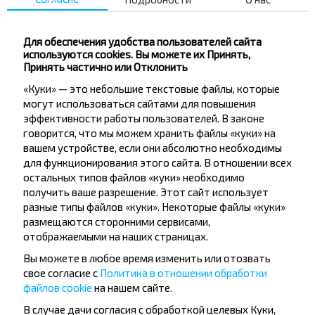
Подпишись на получение новостей и
путешествуй с нами дешевле!
Для обеспечения удобства пользователей сайта
используются cookies. Вы можете их Принять,
Принять частично или Отклонить
«Куки» — это небольшие текстовые файлы, которые
Подписаться
могут использоваться сайтами для повышения
эффективности работы пользователей. В законе
говорится, что мы можем хранить файлы «куки» на
вашем устройстве, если они абсолютно необходимы
Вопрос - Ответ
для функционирования этого сайта. В отношении всех
остальных типов файлов «куки» необходимо
получить ваше разрешение. Этот сайт использует
разные типы файлов «куки». Некоторые файлы «куки»
размещаются сторонними сервисами,
Как приобрести билеты?
отображаемыми на наших страницах.
Вы можете в любое время изменить или отозвать
свое согласие с
Политика в отношении обработки
файлов cookie
на нашем сайте.
Существуют ли ограничения на
В случае дачи согласия с обработкой целевых Куки,