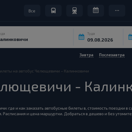
Все
уда
Туда
Завтра
Послезавтра
илеты на автобус Челющевичи – Калинковичи
лющевичи - Калин
чи: где и как заказать автобусные билеты в, стоимость поездки в 
. Расписания и цена маршуртки. Добраться в дешево и без утомит