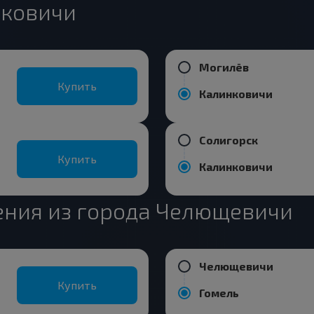
нковичи
Могилёв
Купить
Калинковичи
Солигорск
Купить
Калинковичи
ния из города Челющевичи
Челющевичи
Купить
Гомель