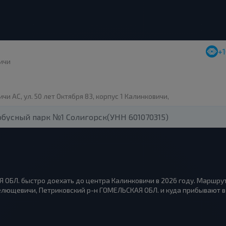
+
ичи
чи АС, ул. 50 лет Октября 83, корпус 1 Калинковичи,
бусный парк №1 Солигорск(УНН 601070315)
 ОБЛ. быстро доехать до центра Калинковичи в 2026 году. Маршрут
лющевичи, Петриковский р-н ГОМЕЛЬСКАЯ ОБЛ. и куда прибывают в К