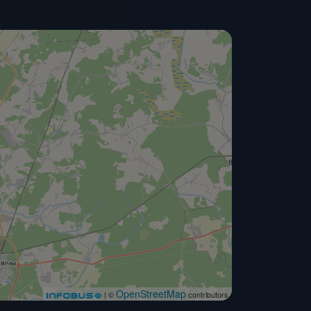
OpenStreetMap
| ©
contributors