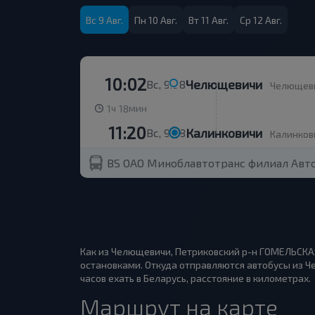
Вс 9 Авг.
Пн 10 Авг.
Вт 11 Авг.
Ср 12 Авг.
10:02
Челющевичи
Вс, 9.08
Челющев
ч
мин
1
18
11:20
Калинковичи
Вс, 9.08
Калинкови
BS ОАО Миноблавтотранс филиал Авто
Как из Челющевичи, Петриковский р-н ГОМЕЛЬСКАЯ
остановками. Откуда отправляются автобусы из Че
часов ехать в Беларусь, расстояние в километрах.
Маршрут на карте