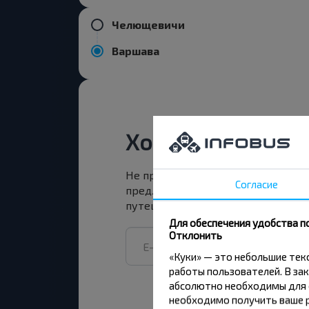
Челющевичи
Варшава
Хотите путешест
Не пропусти специальные акции,
Согласие
предложения INFOBUS. Подпишись
путешествуй с нами дешевле!
Для обеспечения удобства п
Отклонить
«Куки» — это небольшие те
работы пользователей. В зак
абсолютно необходимы для ф
необходимо получить ваше р