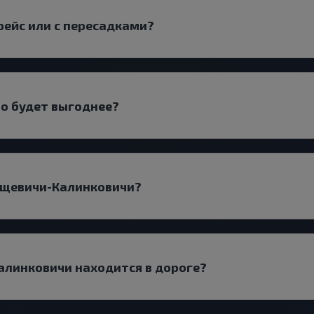
рейс или с пересадками?
но будет выгоднее?
ющевичи-Калинковичи?
алинковичи находится в дороге?