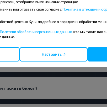
рвисами, отображаемыми на наших страницах.
менить или отозвать свое согласие с
Политика в отношении обр
бработкой целевых Куки, подробнее о порядке их обработки мож
Политики обработки персональных данных
, кто мы такие, как 
автобус Челющевичи-Калинковичи?
 данные.
Настроить
поездку?
оит искать билет?