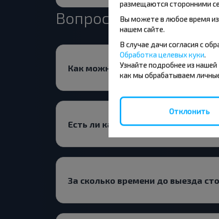
размещаются сторонними се
Вопрос - Ответ
Вы можете в любое время из
нашем сайте.
В случае дачи согласия с о
Обработка целевых куки
.
Узнайте подробнее из нашей
Как можно приобрести билет на 
как мы обрабатываем личные
Отклонить
Есть ли какие-то ограничения на 
За сколько времени до выезда ст