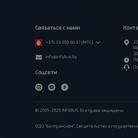
Связаться с нами
Конт
22
+375 33 390 00 07 (МТС)
Ми
30
info@infobus.by
Оф
П
Соцсети
© 2005-2026 INFOBUS. Все права защищены.
ОДО "Белтранском", Свидетельство о государтвенн
1