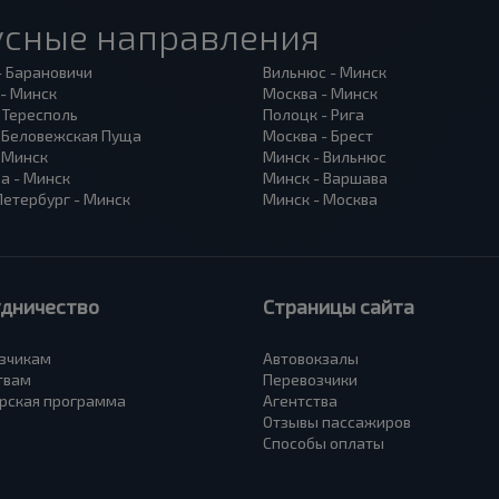
усные направления
- Барановичи
Вильнюс - Минск
 - Минск
Москва - Минск
 Тересполь
Полоцк - Рига
- Беловежская Пуща
Москва - Брест
- Минск
Минск - Вильнюс
а - Минск
Минск - Варшава
Петербург - Минск
Минск - Москва
удничество
Страницы сайта
зчикам
Автовокзалы
твам
Перевозчики
рская программа
Агентства
Отзывы пассажиров
Способы оплаты