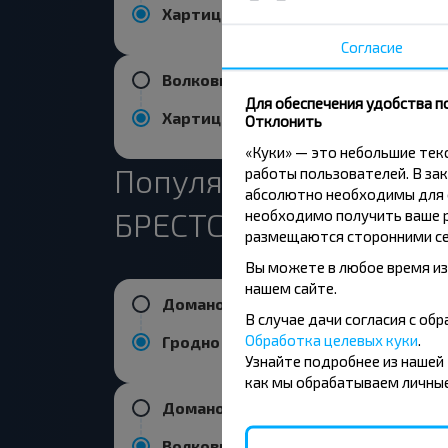
Хартица, Мостовский р-н ГРОДНЕНСКАЯ ОБЛ.
Согласие
Волковыск
Для обеспечения удобства п
Хартица, Мостовский р-н ГРОДНЕНСКАЯ ОБЛ.
Отклонить
«Куки» — это небольшие те
Популярные направле
работы пользователей. В зак
абсолютно необходимы для ф
БРЕСТСКАЯ ОБЛ.
необходимо получить ваше р
размещаются сторонними се
Вы можете в любое время из
нашем сайте.
Доманово, Ивацевичский р-н БРЕСТСКАЯ ОБЛ.
В случае дачи согласия с о
Обработка целевых куки
.
Гродно
Узнайте подробнее из нашей
как мы обрабатываем личные
Доманово, Ивацевичский р-н БРЕСТСКАЯ ОБЛ.
Волковыск