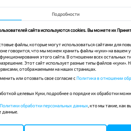
Купить
Подробности
Юратишки
ользователей сайта используются cookies. Вы можете их Принят
Купить
кстовые файлы, которые могут использоваться сайтами для по
ния из города Доманово, Ива
оне говорится, что мы можем хранить файлы «куки» на вашем у
ункционирования этого сайта. В отношении всех остальных ти
азрешение. Этот сайт использует разные типы файлов «куки». 
рвисами, отображаемыми на наших страницах.
менить или отозвать свое согласие с
Политика в отношении обр
бработкой целевых Куки, подробнее о порядке их обработки мож
Купить
Ружаны
Политики обработки персональных данных
, кто мы такие, как 
 данные.
Купить
Лозы Перекресток