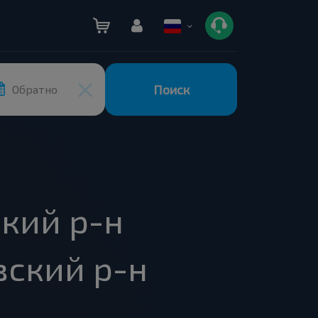
Поиск
Обратно
кий р-н
вский р-н