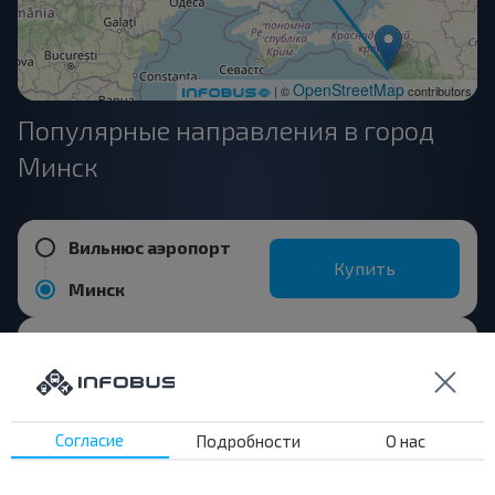
OpenStreetMap
| ©
contributors
Популярные направления в город
Минск
Вильнюс аэропорт
Купить
Минск
Поставы
Купить
Минск
Согласие
Подробности
О нас
Жодино
Купить