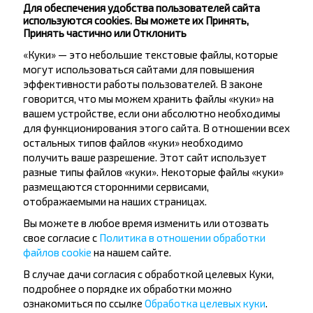
Минск
Для обеспечения удобства пользователей сайта
используются cookies. Вы можете их Принять,
Принять частично или Отклонить
Борисов
Купить
«Куки» — это небольшие текстовые файлы, которые
Минск
могут использоваться сайтами для повышения
эффективности работы пользователей. В законе
Лучшие маршруты из Джубга
говорится, что мы можем хранить файлы «куки» на
вашем устройстве, если они абсолютно необходимы
для функционирования этого сайта. В отношении всех
остальных типов файлов «куки» необходимо
Джубга
получить ваше разрешение. Этот сайт использует
Купить
разные типы файлов «куки». Некоторые файлы «куки»
Поставы
размещаются сторонними сервисами,
отображаемыми на наших страницах.
Джубга
Купить
Вы можете в любое время изменить или отозвать
Мядель
свое согласие с
Политика в отношении обработки
файлов cookie
на нашем сайте.
В случае дачи согласия с обработкой целевых Куки,
Джубга
подробнее о порядке их обработки можно
Купить
ознакомиться по ссылке
Обработка целевых куки
.
Национальный аэропорт Минск