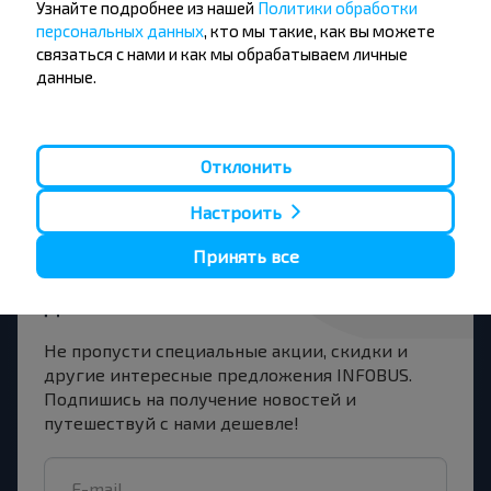
Узнайте подробнее из нашей
Политики обработки
персональных данных
, кто мы такие, как вы можете
Джубга
связаться с нами и как мы обрабатываем личные
Купить
данные.
Вильнюс аэропорт
Отклонить
Настроить
Хотите
Принять все
путешествовать
дешевле?
Не пропусти специальные акции, скидки и
другие интересные предложения INFOBUS.
Подпишись на получение новостей и
путешествуй с нами дешевле!