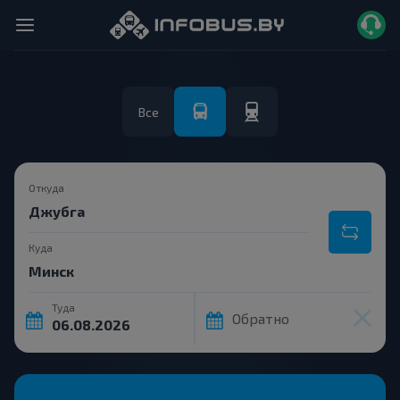
Все
Откуда
Куда
Туда
Обратно