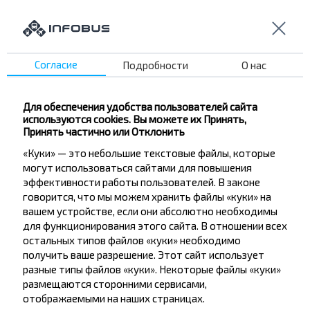
другие интересные предложения INFOBUS.
Подпишись на получение новостей и
путешествуй с нами дешевле!
Согласие
Подробности
О нас
Для обеспечения удобства пользователей сайта
Подписаться
используются cookies. Вы можете их Принять,
Принять частично или Отклонить
«Куки» — это небольшие текстовые файлы, которые
Вопрос - Ответ
могут использоваться сайтами для повышения
эффективности работы пользователей. В законе
говорится, что мы можем хранить файлы «куки» на
вашем устройстве, если они абсолютно необходимы
для функционирования этого сайта. В отношении всех
Как забронировать билеты на
остальных типов файлов «куки» необходимо
автобус?
получить ваше разрешение. Этот сайт использует
разные типы файлов «куки». Некоторые файлы «куки»
размещаются сторонними сервисами,
отображаемыми на наших страницах.