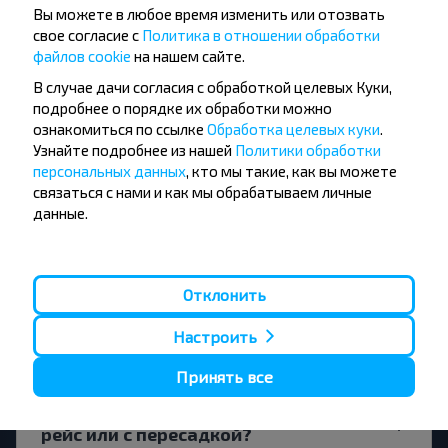
Вы можете в любое время изменить или отозвать
Есть ли ограничения на поездки по
свое согласие с
Политика в отношении обработки
маршруту Фастовичи-Бориков,
файлов cookie
на нашем сайте.
Любанский р-н МИНСКАЯ ОБЛ.
В случае дачи согласия с обработкой целевых Куки,
Беларусь?
подробнее о порядке их обработки можно
ознакомиться по ссылке
Обработка целевых куки
.
Узнайте подробнее из нашей
Политики обработки
персональных данных
, кто мы такие, как вы можете
связаться с нами и как мы обрабатываем личные
данные.
За сколько дней до выезда искать
билеты Фастовичи-Бориков,
Любанский р-н МИНСКАЯ ОБЛ.
Беларусь?
Отклонить
Настроить
Принять все
Билет будет выгоднее на прямой
рейс или с пересадкой?