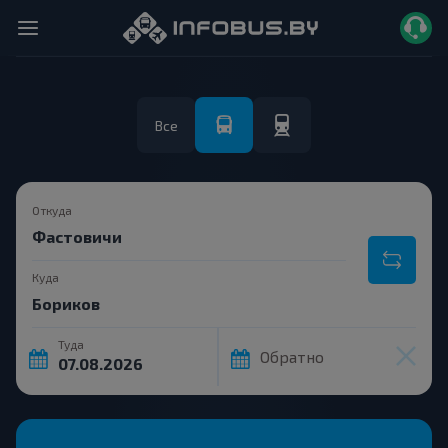
Все
Откуда
Куда
Туда
Обратно