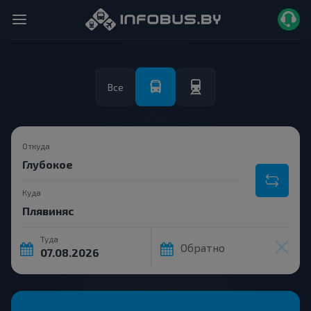
Все
Откуда
Куда
Туда
Обратно