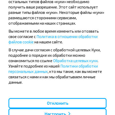
Браслав
остальных типов файлов «куки» необходимо
Купить
получить ваше разрешение. Этот сайт использует
Плявиняс
разные типы файлов «куки». Некоторые файлы «куки»
размещаются сторонними сервисами,
отображаемыми на наших страницах.
Глубокое (Витебская обл.)
Купить
Вы можете в любое время изменить или отозвать
Плявиняс
свое согласие с
Политика в отношении обработки
файлов cookie
на нашем сайте.
В случае дачи согласия с обработкой целевых Куки,
подробнее о порядке их обработки можно
ознакомиться по ссылке
Обработка целевых куки
.
Узнайте подробнее из нашей
Политики обработки
Хотите
персональных данных
, кто мы такие, как вы можете
путешествовать
связаться с нами и как мы обрабатываем личные
данные.
дешевле?
Не пропусти специальные акции, скидки и
другие интересные предложения INFOBUS.
Отклонить
Подпишись на получение новостей и
путешествуй с нами дешевле!
Настроить