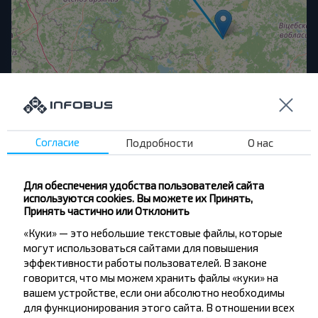
OpenStreetMap
| ©
contributors
Популярные направления в город
Плявиняс
Согласие
Подробности
О нас
Для обеспечения удобства пользователей сайта
Минск
используются cookies. Вы можете их Принять,
Купить
Принять частично или Отклонить
Плявиняс
«Куки» — это небольшие текстовые файлы, которые
могут использоваться сайтами для повышения
Шарковщина
Купить
эффективности работы пользователей. В законе
Плявиняс
говорится, что мы можем хранить файлы «куки» на
вашем устройстве, если они абсолютно необходимы
для функционирования этого сайта. В отношении всех