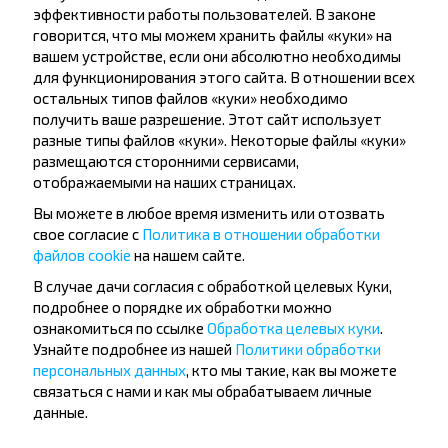
эффективности работы пользователей. В законе
говорится, что мы можем хранить файлы «куки» на
вашем устройстве, если они абсолютно необходимы
Вопрос - Ответ
для функционирования этого сайта. В отношении всех
остальных типов файлов «куки» необходимо
получить ваше разрешение. Этот сайт использует
разные типы файлов «куки». Некоторые файлы «куки»
Как можно приобрести билеты на
размещаются сторонними сервисами,
отображаемыми на наших страницах.
автобус Гомель Ав, ГОМЕЛЬ
ГОМЕЛЬСКАЯ ОБЛ. Беларусь-Кривск,
Вы можете в любое время изменить или отозвать
Буда-Кошелевский р-н ГОМЕЛЬСКАЯ
свое согласие с
Политика в отношении обработки
файлов cookie
на нашем сайте.
ОБЛ.?
В случае дачи согласия с обработкой целевых Куки,
подробнее о порядке их обработки можно
ознакомиться по ссылке
Обработка целевых куки
.
Узнайте подробнее из нашей
Политики обработки
персональных данных
, кто мы такие, как вы можете
Существуют ли ограничения на
связаться с нами и как мы обрабатываем личные
поездки по направлению?
данные.