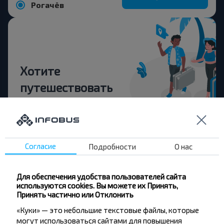
Рогачёв
Хотите
путешествовать
дешевле?
Не пропусти специальные акции, скидки и
другие интересные предложения INFOBUS.
Согласие
Подробности
О нас
Подпишись на получение новостей и
путешествуй с нами дешевле!
Для обеспечения удобства пользователей сайта
используются cookies. Вы можете их Принять,
Принять частично или Отклонить
«Куки» — это небольшие текстовые файлы, которые
Подписаться
могут использоваться сайтами для повышения