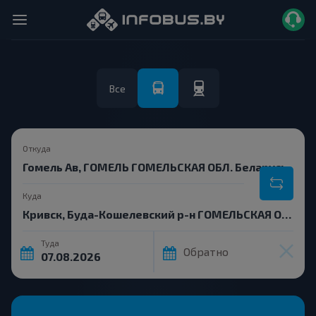
Все
Откуда
Куда
Туда
Обратно