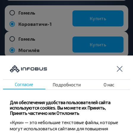
Гомель
Купить
Короватичи-1
Гомель
Купить
Могилёв
Согласие
Подробности
О нас
Хотите
путешествовать
Для обеспечения удобства пользователей сайта
дешевле?
используются cookies. Вы можете их Принять,
Принять частично или Отклонить
Не пропусти специальные акции, скидки и
«Куки» — это небольшие текстовые файлы, которые
другие интересные предложения INFOBUS.
могут использоваться сайтами для повышения