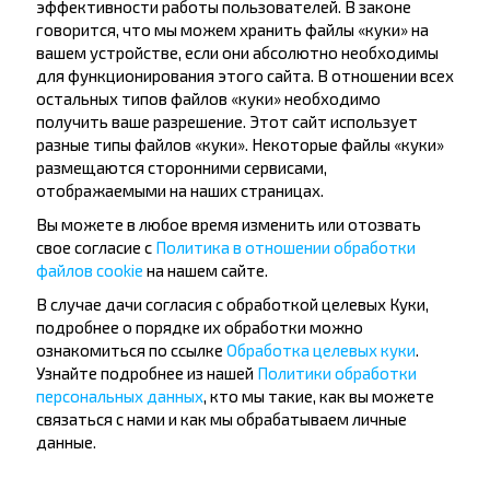
Подпишись на получение новостей и
эффективности работы пользователей. В законе
говорится, что мы можем хранить файлы «куки» на
путешествуй с нами дешевле!
вашем устройстве, если они абсолютно необходимы
для функционирования этого сайта. В отношении всех
остальных типов файлов «куки» необходимо
получить ваше разрешение. Этот сайт использует
разные типы файлов «куки». Некоторые файлы «куки»
Подписаться
размещаются сторонними сервисами,
отображаемыми на наших страницах.
Вы можете в любое время изменить или отозвать
Вопрос - Ответ
свое согласие с
Политика в отношении обработки
файлов cookie
на нашем сайте.
В случае дачи согласия с обработкой целевых Куки,
подробнее о порядке их обработки можно
Как забронировать билет на рейс
ознакомиться по ссылке
Обработка целевых куки
.
Узнайте подробнее из нашей
Гомель-Глинная Слобода, Речицкий
Политики обработки
персональных данных
, кто мы такие, как вы можете
р-н ГОМЕЛЬСКАЯ ОБЛ.?
связаться с нами и как мы обрабатываем личные
данные.