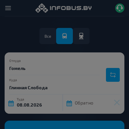
Все
Откуда
Куда
Туда
Обратно