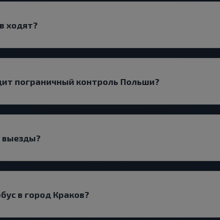
в ходят?
дит пограничный контроль Польши?
т выезды?
обус в город Краков?