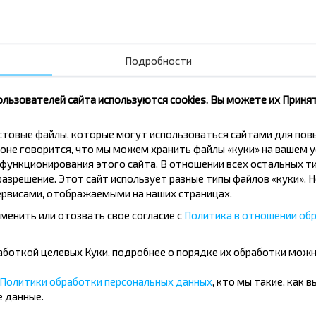
Подписаться
Подробности
ользователей сайта используются cookies. Вы можете их Принят
кстовые файлы, которые могут использоваться сайтами для по
оне говорится, что мы можем хранить файлы «куки» на вашем у
ункционирования этого сайта. В отношении всех остальных ти
азрешение. Этот сайт использует разные типы файлов «куки». 
обус Гомель-Краков?
рвисами, отображаемыми на наших страницах.
менить или отозвать свое согласие с
Политика в отношении обр
бработкой целевых Куки, подробнее о порядке их обработки мож
оездки по направлению Гомель-Краков?
Политики обработки персональных данных
, кто мы такие, как 
 данные.