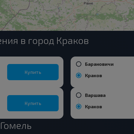
ния в город Краков
Барановичи
Купить
Краков
Варшава
Купить
Краков
 Гомель