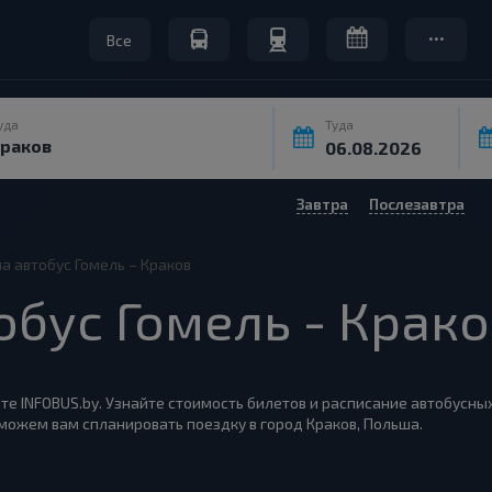
Все
уда
Туда
Завтра
Послезавтра
а автобус Гомель – Краков
обус Гомель - Крак
йте INFOBUS.by. Узнайте стоимость билетов и расписание автобусных
оможем вам спланировать поездку в город Краков, Польша.