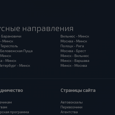
усные направления
- Барановичи
Вильнюс - Минск
 - Минск
Москва - Минск
 Тересполь
Полоцк - Рига
- Беловежская Пуща
Москва - Брест
- Минск
Минск - Вильнюс
а - Минск
Минск - Варшава
Петербург - Минск
Минск - Москва
удничество
Страницы сайта
зчикам
Автовокзалы
твам
Перевозчики
рская программа
Агентства