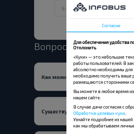
Согласие
Для обеспечения удобства п
Вопрос - Ответ
Отклонить
«Куки» — это небольшие те
работы пользователей. В зак
абсолютно необходимы для ф
необходимо получить ваше р
Как можно купить билеты на авт
размещаются сторонними се
Вы можете в любое время из
нашем сайте.
В случае дачи согласия с о
Существуют ли ограничения на п
Обработка целевых куки
.
Узнайте подробнее из нашей
как мы обрабатываем личные