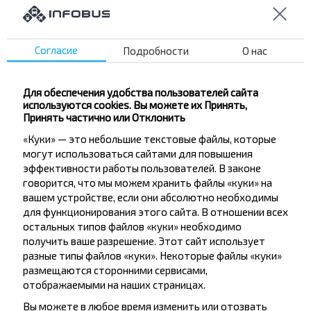
Не пропусти специальные акции, скидки и
другие интересные предложения INFOBUS.
Подпишись на получение новостей и
Согласие
Подробности
О нас
путешествуй с нами дешевле!
Для обеспечения удобства пользователей сайта
используются cookies. Вы можете их Принять,
Принять частично или Отклонить
Подписаться
«Куки» — это небольшие текстовые файлы, которые
могут использоваться сайтами для повышения
эффективности работы пользователей. В законе
говорится, что мы можем хранить файлы «куки» на
Вопрос - Ответ
вашем устройстве, если они абсолютно необходимы
для функционирования этого сайта. В отношении всех
остальных типов файлов «куки» необходимо
получить ваше разрешение. Этот сайт использует
Как забронировать билеты на рейс?
разные типы файлов «куки». Некоторые файлы «куки»
размещаются сторонними сервисами,
отображаемыми на наших страницах.
Вы можете в любое время изменить или отозвать