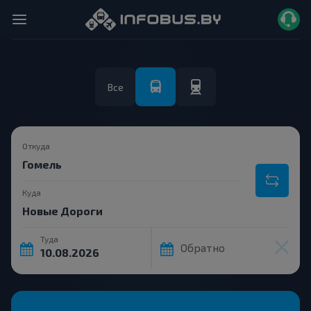
Все
Откуда
Куда
Туда
Обратно