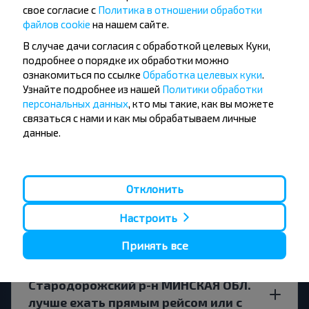
свое согласие с
Политика в отношении обработки
Существуют ли ограничения на
файлов cookie
на нашем сайте.
поездки по направлению Гомель-
В случае дачи согласия с обработкой целевых Куки,
Новые Дороги, Стародорожский р-н
подробнее о порядке их обработки можно
МИНСКАЯ ОБЛ.?
ознакомиться по ссылке
Обработка целевых куки
.
Узнайте подробнее из нашей
Политики обработки
персональных данных
, кто мы такие, как вы можете
связаться с нами и как мы обрабатываем личные
данные.
Когда лучше всего искать билет
Гомель-Новые Дороги,
Стародорожский р-н МИНСКАЯ ОБЛ.?
Отклонить
Настроить
Принять все
В город Новые Дороги,
Стародорожский р-н МИНСКАЯ ОБЛ.
лучше ехать прямым рейсом или с