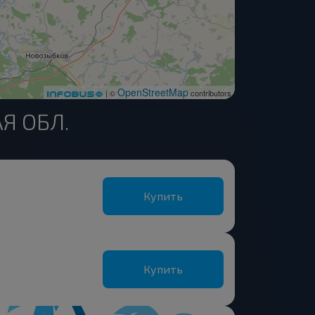
OpenStreetMap
| ©
contributors
Я ОБЛ.
Купить
Купить