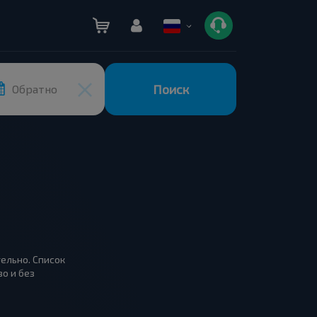
Поиск
Обратно
тельно. Список
о и без