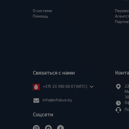
О системе
Перево
Помощь
Агентс
Партне
Связаться с нами
Конт
22
+375 33 390 00 07 (МТС)
Ми
30
info@infobus.by
Оф
П
Соцсети