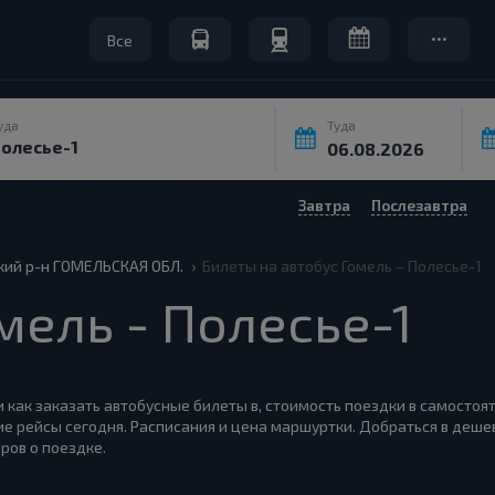
Все
уда
Туда
Завтра
Послезавтра
кий р-н ГОМЕЛЬСКАЯ ОБЛ.
Билеты на автобус Гомель – Полесье-1
ель - Полесье-1
 и как заказать автобусные билеты в, стоимость поездки в самостоя
ие рейсы сегодня. Расписания и цена маршуртки. Добраться в дешев
ров о поездке.