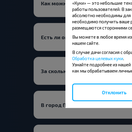
Как можно купить билет на автоб
«Куки» — это небольшие те
работы пользователей. В зак
абсолютно необходимы для ф
необходимо получить ваше р
размещаются сторонними се
Есть ли ограничения на поездки 
Вы можете в любое время из
нашем сайте.
В случае дачи согласия с о
Обработка целевых куки
.
Узнайте подробнее из нашей
За сколько времени до поездки с
как мы обрабатываем личные
Отклонить
В город Полесье, Чечерский р-н 