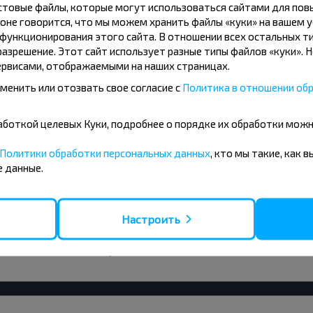
ус Гомель-Полесье, Чечерский р-н ГОМЕЛЬСКАЯ ОБ
кстовые файлы, которые могут использоваться сайтами для по
оне говорится, что мы можем хранить файлы «куки» на вашем у
ункционирования этого сайта. В отношении всех остальных ти
азрешение. Этот сайт использует разные типы файлов «куки». 
рвисами, отображаемыми на наших страницах.
по направлению Гомель-Полесье, Чечерский р-н Г
менить или отозвать свое согласие с
Политика в отношении обр
бработкой целевых Куки, подробнее о порядке их обработки мож
Политики обработки персональных данных
, кто мы такие, как 
тоит искать билеты?
 данные.
Настроить
ГОМЕЛЬСКАЯ ОБЛ. лучше ехать прямым рейсом или