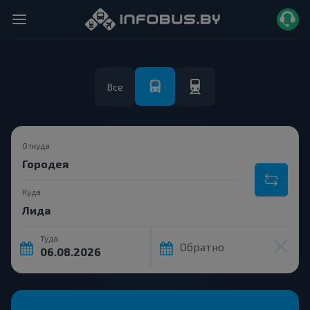
Все
Откуда
Куда
Туда
Обратно