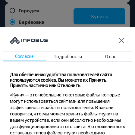
Городея
Купить
Берёзовка
Согласие
Подробности
О нас
Хотите
путешествовать
Для обеспечения удобства пользователей сайта
используются cookies. Вы можете их Принять,
дешевле?
Принять частично или Отклонить
Не пропусти специальные акции, скидки и
«Куки» — это небольшие текстовые файлы, которые
могут использоваться сайтами для повышения
другие интересные предложения INFOBUS.
эффективности работы пользователей. В законе
Подпишись на получение новостей и
говорится, что мы можем хранить файлы «куки» на
путешествуй с нами дешевле!
вашем устройстве, если они абсолютно необходимы
для функционирования этого сайта. В отношении всех
остальных типов файлов «куки» необходимо