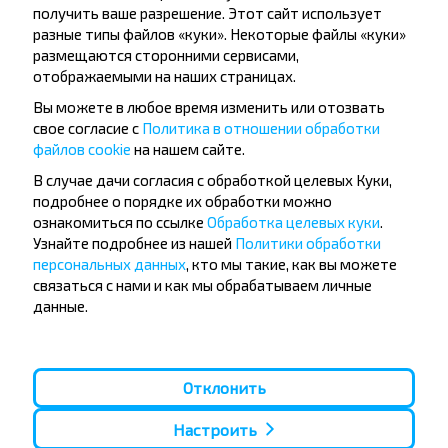
получить ваше разрешение. Этот сайт использует
разные типы файлов «куки». Некоторые файлы «куки»
Подписаться
размещаются сторонними сервисами,
отображаемыми на наших страницах.
Вы можете в любое время изменить или отозвать
Вопрос - Ответ
свое согласие с
Политика в отношении обработки
файлов cookie
на нашем сайте.
В случае дачи согласия с обработкой целевых Куки,
подробнее о порядке их обработки можно
Как приобрести билет на рейс
ознакомиться по ссылке
Обработка целевых куки
.
Узнайте подробнее из нашей
Политики обработки
Городея, Несвижский р-н МИНСКАЯ
персональных данных
, кто мы такие, как вы можете
ОБЛ.-Лида?
связаться с нами и как мы обрабатываем личные
данные.
Существуют ли ограничения на
Отклонить
поездки по направлению Городея,
Настроить
Несвижский р-н МИНСКАЯ ОБЛ.-Лида?