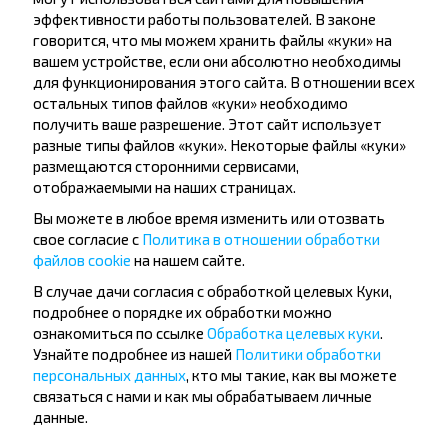
Подпишись на получение новостей и
эффективности работы пользователей. В законе
путешествуй с нами дешевле!
говорится, что мы можем хранить файлы «куки» на
вашем устройстве, если они абсолютно необходимы
для функционирования этого сайта. В отношении всех
остальных типов файлов «куки» необходимо
получить ваше разрешение. Этот сайт использует
Подписаться
разные типы файлов «куки». Некоторые файлы «куки»
размещаются сторонними сервисами,
отображаемыми на наших страницах.
Вопрос - Ответ
Вы можете в любое время изменить или отозвать
свое согласие с
Политика в отношении обработки
файлов cookie
на нашем сайте.
В случае дачи согласия с обработкой целевых Куки,
подробнее о порядке их обработки можно
Как забронировать билеты на
ознакомиться по ссылке
Обработка целевых куки
.
автобус Городея-Тимковичи,
Узнайте подробнее из нашей
Политики обработки
Копыльский р-н МИНСКАЯ ОБЛ.?
персональных данных
, кто мы такие, как вы можете
связаться с нами и как мы обрабатываем личные
данные.