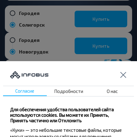
Городея
Купить
Солигорск
Городея
Купить
Новогрудок
Хотите
Согласие
Подробности
О нас
путешествовать
Для обеспечения удобства пользователей сайта
дешевле?
используются cookies. Вы можете их Принять,
Принять частично или Отклонить
Не пропусти специальные акции, скидки и
«Куки» — это небольшие текстовые файлы, которые
другие интересные предложения INFOBUS.
могут использоваться сайтами для повышения