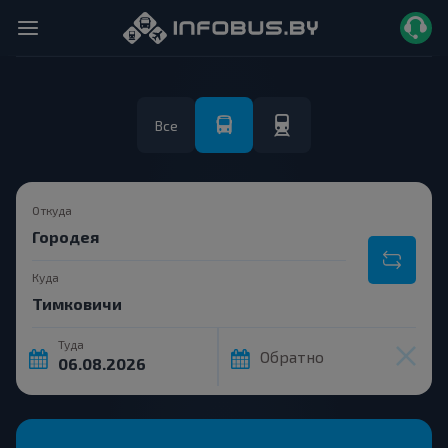
Все
Откуда
Куда
Туда
Обратно