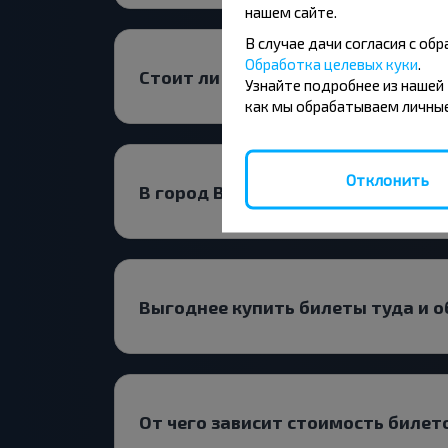
нашем сайте.
В случае дачи согласия с о
Обработка целевых куки
.
Стоит ли искать билеты Ивашков
Узнайте подробнее из нашей
как мы обрабатываем личные
Отклонить
В город Ванюжичи лучше ехать п
Выгоднее купить билеты туда и 
От чего зависит стоимость билет