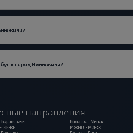
Ванюжичи?
тобус в город Ванюжичи?
усные направления
- Барановичи
Вильнюс - Минск
 - Минск
Москва - Минск
 Тересполь
Полоцк - Рига