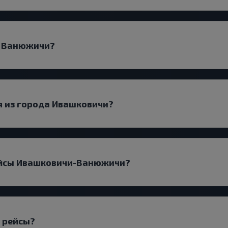
д Ванюжичи?
я из города Ивашковичи?
ейсы Ивашковичи-Ванюжичи?
 рейсы?