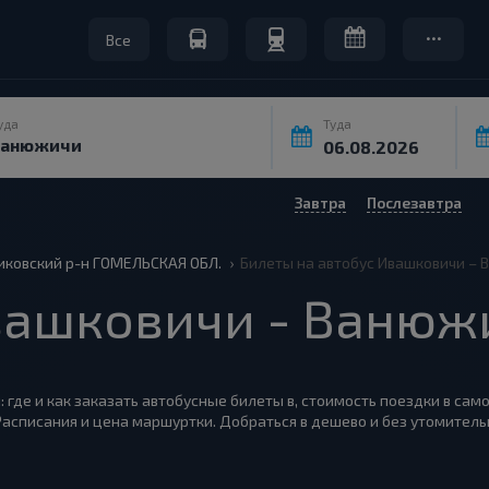
Все
уда
Туда
Завтра
Послезавтра
иковский р-н ГОМЕЛЬСКАЯ ОБЛ.
Билеты на автобус Ивашковичи –
ашковичи - Ванюж
 где и как заказать автобусные билеты в, стоимость поездки в сам
асписания и цена маршуртки. Добраться в дешево и без утомител