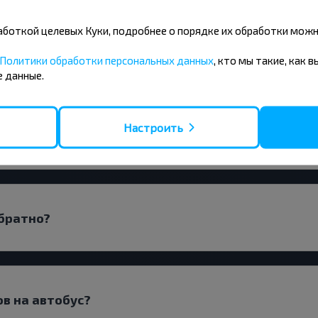
бработкой целевых Куки, подробнее о порядке их обработки мож
ичи-Ванюжичи заранее?
Политики обработки персональных данных
, кто мы такие, как 
 данные.
Настроить
рямым рейсом или с пересадками?
обратно?
ов на автобус?